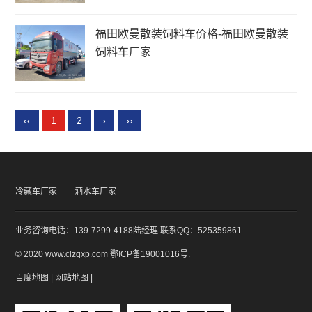
福田欧曼散装饲料车价格-福田欧曼散装
饲料车厂家
‹‹
1
2
›
››
冷藏车厂家
洒水车厂家
业务咨询电话：139-7299-4188陆经理 联系QQ：525359861
© 2020 www.clzqxp.com
鄂ICP备19001016号
.
百度地图
|
网站地图
|