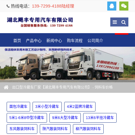
热线电话：
139-7299-4188陆经理
首页
产品中心
新闻中心
购车流程
公司简介
出口型冷藏车厂家【湖北飓丰专用汽车有限公司】
- 饲料车价格
面包冷藏车
3米小型冷藏车
4米2蓝牌冷藏车
5米1-6米8中型冷藏车
9米6大型冷藏车
13米6半挂冷藏车
东风散装饲料车
陕汽散装饲料车
柳汽散装饲料车