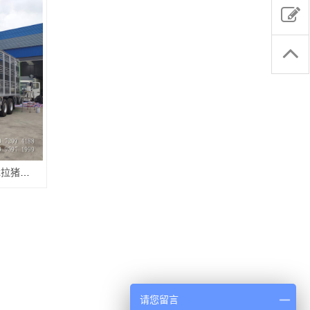
东风天龙拉猪车运猪车价格-东风天龙拉猪车运猪车厂家
请您留言