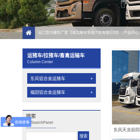
出口型冷藏车厂家【湖北飓丰专用汽车有限公司】
-
产品中心
运猪车/拉猪车/畜禽运输车
Column Center
东风铝合金运猪车
+
福田铝合金运猪车
+
搜索
divSearchPanel