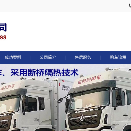
成功案例
公司简介
售后服务
购车流程