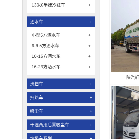
13米6半挂冷藏车
+
洒水车
+
小型5方洒水车
+
6-9.5方洒水车
+
10-15方洒水车
+
16-23方洒水车
+
陕汽
洗扫车
+
扫路车
+
吸尘车
+
干湿两用后置吸尘车
+
垃圾车系列
+