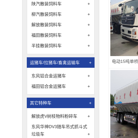
陕汽散装饲料车
+
柳汽散装饲料车
+
解放散装饲料车
+
福田散装饲料车
+
半挂散装饲料车
+
运猪车/拉猪车/畜禽运输车
+
东风铝合金运猪车
+
福田铝合金运猪车
+
其它特种车
+
解放虎V树枝物料粉碎车
+
东风华神DV3随车吊式抓斗式
垃圾车
+