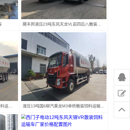
车
飓丰邦液压23吨东风天龙VL前四后八散装饲料运输车厂家报价配置图片
液压22吨东风天龙VL前四后八散装饲料运输车厂家价格配置图片
液压13吨国6柳汽乘龙M3单桥散装饲料运输车厂家价格配置图片