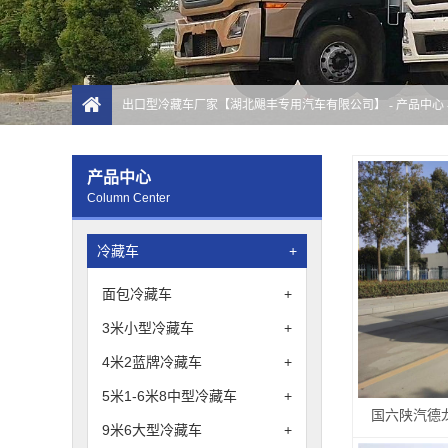
出口型冷藏车厂家【湖北飓丰专用汽车有限公司】
-
产品中心
产品中心
Column Center
冷藏车
+
面包冷藏车
+
3米小型冷藏车
+
4米2蓝牌冷藏车
+
5米1-6米8中型冷藏车
+
国六陕汽德
9米6大型冷藏车
+