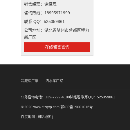
销售经理：谢经理
咨询热线：18995971999
联系 QQ：525359861
公司地址：湖北省随州市曾都区程力
新厂区
在线留言咨询
冷藏车厂家
洒水车厂家
业务咨询电话：139-7299-4188陆经理 联系QQ：525359861
© 2020 www.clzqxp.com
鄂ICP备19001016号
.
百度地图
|
网站地图
|