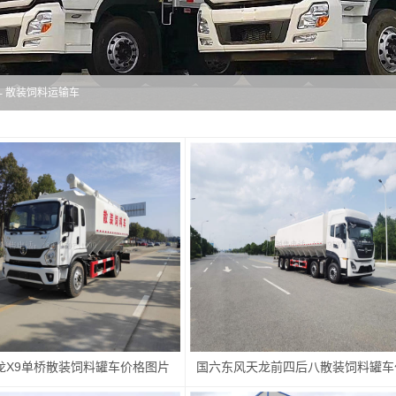
-
散装饲料运输车
龙X9单桥散装饲料罐车价格图片
国六东风天龙前四后八散装饲料罐车