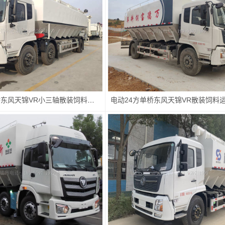
电动15吨单桥东风天锦VR小三轴散装饲料运输车厂家价格配置图片