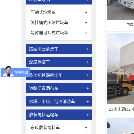
压缩式垃圾车
+
侧挂桶式压缩垃圾车
+
7
勾臂厢可卸式垃圾车
+
路面高压清洗车
+
深度保洁车
+
多功能铁路抑尘车
+
道路沥青洒布车
+
水罐、干粉、泡沫消防车
+
散装饲料运输车
+
东风散装饲料车
+