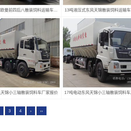
42方电动福田欧曼前四后八散装饲料运输车厂家价格
​13吨液压式东风天锦散装饲料运输
风天锦小三轴散装饲料车厂家报价
3
4
›
››