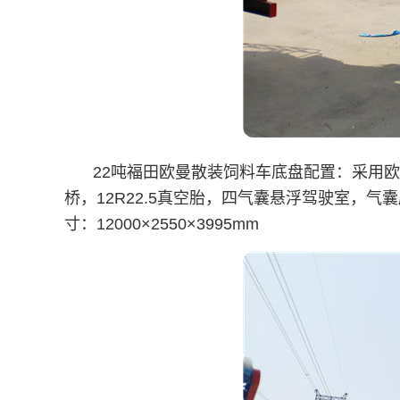
22吨福田欧曼散装饲料车底盘配置：采用欧曼
桥，12R22.5真空胎，四气囊悬浮驾驶室，
寸：12000×2550×3995mm