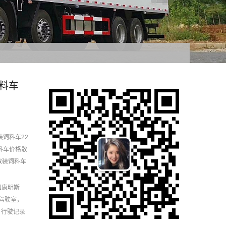
饲料车
装饲料车
22
料车价格
散
散装饲料车
国康明斯
浮驾驶室，
，行驶记录