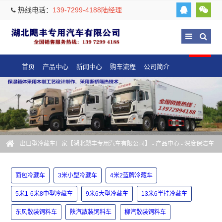
热线电话：
139-7299-4188陆经理
首页
产品中心
新闻中心
购车流程
公司简介
出口型冷藏车厂家【湖北飓丰专用汽车有限公司】
-
产品中心
-
深度保洁车
面包冷藏车
3米小型冷藏车
4米2蓝牌冷藏车
5米1-6米8中型冷藏车
9米6大型冷藏车
13米6半挂冷藏车
东风散装饲料车
陕汽散装饲料车
柳汽散装饲料车