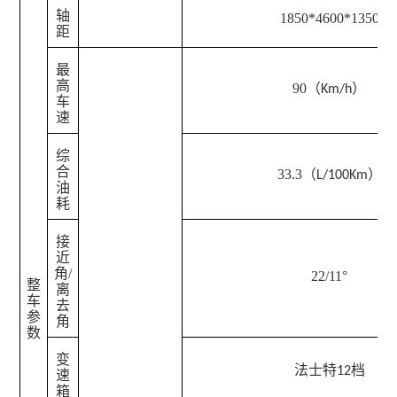
轴
1850*4600*1350
距
最
高
90（
）
Km/h
车
速
综
合
33.3（
）
L/100Km
油
耗
接
近
角/
22/11°
整
离
车
去
参
角
数
变
法士特
档
12
速
箱