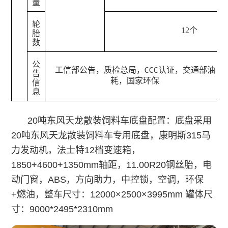
量
轮
12个
胎
数
公
工信部公告，质检总局，
认证，交通部油
CCC
告
耗，国家环保
信
息
20吨东风天龙散装饲料车
底盘配置：底盘采用
20吨东风天龙散装饲料车
专用底盘，康明斯315马
力发动机，法士特12档变速箱，
1850+4600+1350mm轴距，11.00R20钢丝胎，电
动门窗，ABS，方向助力，中控锁，空调，环保
+燃油，整车尺寸：12000×2500×3995mm 罐体尺
寸：9000*2495*2310mm