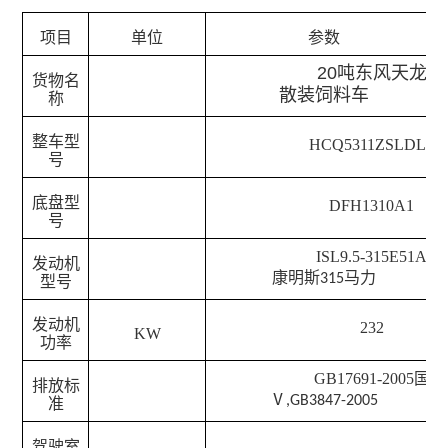
项目
单位
参数
20吨东风天龙
货物名
散装饲料车
称
整车型
HCQ5311ZSLDL5
号
底盘型
DFH1310A1
号
ISL9.5-315E51A
发动机
康明斯
马力
315
型号
发动机
232
KW
功率
GB17691-2005国
排放标
Ⅴ
,GB3847-2005
准
驾驶室