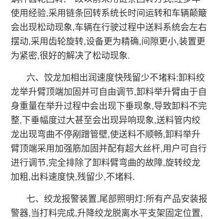
使用经验,采用链条回转系统长时间运转和车辆颠簸
会出现松动现象,车辆在行驶过程中送料系统会左右
摆动,采用齿轮旋转,设备更为精确,间隙更小,装置更
为紧密,很好的解决了松动现象.
六、饺龙加相出润速度快残留少不堵料:卸料绞
龙举升臂顶端加固并可自由调节,卸料举升臂由于自
身重量在举升过程中会出现下垂现象,导致卸料不完
整,下垂幅度过大甚至会出现异响现象,送料管内绞
龙出现弯曲不停剐蹭管壁,使送料不顺畅,卸料举升
臂顶端采用加强筋加固并配有超大丝杆,用户可自行
进行调节,完全排除了卸料臂弯曲的故障,旋转绞龙
加粗,出料速度快,残留少,不堵料.
七、绞龙报警装置,尾部照明灯:所有产品安装报
警器,当打料完成,升降绞龙脱离水平支架固定位置,