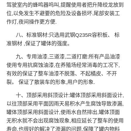
驾驶室内的蜂鸣器呜叫,提醒使用者把升降绞龙放到
位,以免发生不避要的危险及设备损坏.尾部安装工
作灯,夜间操作更方便.
八、标准钢材:只选用武钢Q235R容积板、 标
准钢材 ,保证了罐体的强度。
九、专用油漆,三道漆,二道打磨:所有产品油漆
使用专用抗腐蚀油漆,在养殖场经常消毒的工况下,
有效的保证了整车油漆不脱落、不起橘皮、不开
裂。 保证了散装车的形象,用户的形象.
十、顶部采用斜顶设计:罐体顶部采用斜面设计,
以往顶部采用平面因雨天易积水产生腐蚀导致渗漏,
罐体顶部采用斜面设计,使雨水自然排出,罐体顶面
无积水就不会出现腐蚀现象,相应延长了整车的使用
寿命,也很好的解决了渗漏的问题,保障了罐内物料