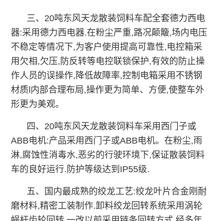
三、20吨东风天龙散装饲料车配全套德力西电
器:采用德力西电器.在粉尘严重,路况颠簸,场内电压
不稳定等情况下,为客户使用提高可靠性,电控箱采
用欠相,欠压,防反转等电控联锁保护,有效的防止操
作人员的误操作,降低故障率,控制电箱采用不锈钢
材质l内部合理布局,操作更为简单、方便,使整车外
形更为美观。
四、20吨东风天龙散装饲料车采用西门子或
ABB电机:产品采用西门子或ABB电机。在粉尘,雨
淋,腐蚀性消毒水,恶劣的行驶环境下,保证散装饲料
车的良好运行.防护等级达到IP55级.
五、国内最成熟的绞龙工艺:绞龙叶片合金刚耐
磨材料,精密工装制作.卸料绞龙回转系统采用涡轮
蜗杆齿轮回转,一改以前采用链条回转方式,经多年