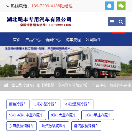
热线电话：
139-7299-4188陆经理
首页
产品中心
新闻中心
购车流程
公司简介
出口型冷藏车厂家【湖北飓丰专用汽车有限公司】
-
产品中心
-
散装饲料运输
车
-
东风散装饲料车
面包冷藏车
3米小型冷藏车
4米2蓝牌冷藏车
5米1-6米8中型冷藏车
9米6大型冷藏车
13米6半挂冷藏车
东风散装饲料车
陕汽散装饲料车
柳汽散装饲料车