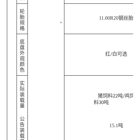
轮
胎
11.00R20钢丝胎
规
°
格
底
盘
外
红
白可选
/
观
颜
色
实
际
装
猪饲料
吨
鸡饲
22
/
载
料
吨
30
量
公
告
15.1吨
装
载