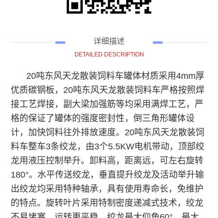
详细描述
DETAILED DESCRIPTION
20吨东风天龙散装饲料车罐体材质采用4mm厚
优质碳钢板，20吨东风天龙散装饲料车严格按照焊
接工艺焊接，副大梁加强筋等均采用满焊工艺，严
格的保证了罐体的强度密封性，倒三角形罐体设
计，加快饲料往外排放速度。20吨东风天龙散装饲
料车整车3条绞龙，由3个5.5KW电机带动，顶部绞
龙用液压控制举升。卸料高，距离远，可左右旋转
180°。水平传送绞龙，垂直提升绞龙及活动举升输
出绞龙均采用特种轴承，具有使用寿命长，免维护
的特点。旋转叶片采用特制密度递减式技术，绞龙
不易堵塞，运转更平稳。绞龙最大仰角60°，最大