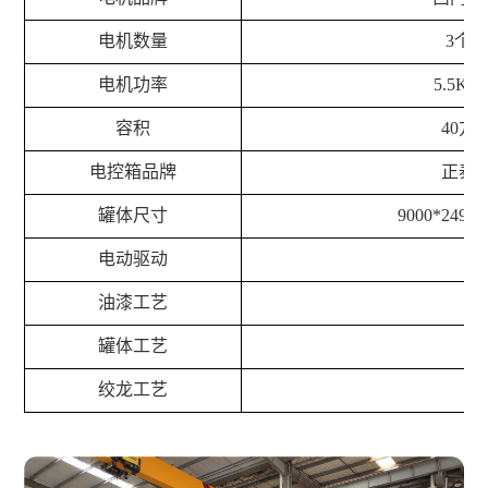
电机数量
3个
电机功率
5.5KW
容积
40
方
电控箱品牌
正泰
罐体尺寸
9000*2495*
电动驱动
油漆工艺
罐体工艺
绞龙工艺