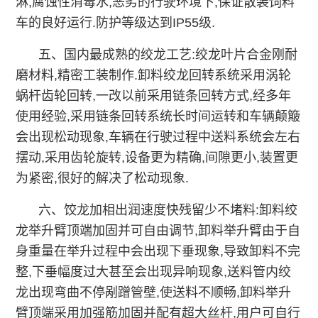
淋,腐蚀性消毒水,恶劣的行驶环境下,保证散装饲料
车的良好运行.防护等级达到IP55级.
五、国内最成熟的绞龙工艺:绞龙叶片合金刚耐
磨材料,精密工装制作.卸料绞龙回转系统采用涡轮
蜗杆齿轮回转,一改以前采用链条回转方式,经多年
使用经验,采用链条回转系统长时间运转和车辆颠簸
会出现松动现象,车辆在行驶过程中送料系统会左右
摆动,采用齿轮旋转,设备更为精确,间隙更小,装置更
为紧密,很好的解决了松动现象.
六、饺龙加相出润速度快残留少不堵料:卸料绞
龙举升臂顶端加固并可自由调节,卸料举升臂由于自
身重量在举升过程中会出现下垂现象,导致卸料不完
整,下垂幅度过大甚至会出现异响现象,送料管内绞
龙出现弯曲不停剐蹭管壁,使送料不顺畅,卸料举升
臂顶端采用加强筋加固并配有超大丝杆,用户可自行