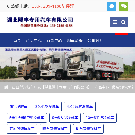
热线电话：
139-7299-4188陆经理
首页
产品中心
新闻中心
购车流程
公司简介
出口型冷藏车厂家【湖北飓丰专用汽车有限公司】
-
产品中心
-
散装饲料运输
车
-
东风散装饲料车
面包冷藏车
3米小型冷藏车
4米2蓝牌冷藏车
5米1-6米8中型冷藏车
9米6大型冷藏车
13米6半挂冷藏车
东风散装饲料车
陕汽散装饲料车
柳汽散装饲料车