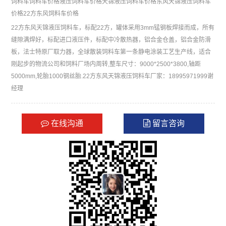
饲料车
饲料车价格
液压饲料车价格
天锦液压饲料车价格
东风天锦液压饲料车
价格
22方东风饲料车价格
22方东风天锦液压饲料车，标配22方，罐体采用3mm锰钢板焊接而成，所有
缝隙满焊好，标配进口液压件，标配中冷散热器，铝合金仓盖，铝合金防滑
板，法士特原厂取力器，全球散装饲料车第一条静电涂装工艺生产线，适合
刚起步的物流公司和饲料厂场内周转,整车尺寸：9000*2500*3800,轴距
5000mm,轮胎1000钢丝胎.22方东风天锦液压饲料车厂家：18995971999谢
经理
在线沟通
留言咨询