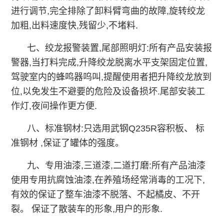
进行调节,完全排除了卸料臂弯曲的故障,旋转绞龙
加粗,出料速度快,残留少,不堵料.
七、绞龙报警装置,尾部照明灯:所有产品安装报
警器,当打料完成,升降绞龙脱离水平支架固定位置,
驾驶室内的蜂鸣器呜叫,提醒使用者把升降绞龙放到
位,以免发生不避要的危险及设备损坏.尾部安装工
作灯,夜间操作更方便.
八、标准钢材:只选用武钢Q235R容积板、 标
准钢材 ,保证了罐体的强度。
九、专用油漆,三道漆,二道打磨:所有产品油漆
使用专用抗腐蚀油漆,在养殖场经常消毒的工况下,
有效的保证了整车油漆不脱落、不起橘皮、不开
裂。 保证了散装车的形象,用户的形象.