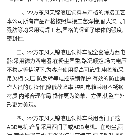
二、
22方东风天锦液压饲料车
产格的焊接工艺
本公司所有产品严格按照焊接工艺焊接,副大梁.,加
强舫等均采用满焊工艺,严格的保证了罐体的强度,
密封性.
三、
22方东风天锦液压饲料车
配全套德力西电
器:采用德力西电器.在粉尘严重,路况颠簸,场内电压
不稳定等情况下,为客户使用提高可靠性,电控箱采
用欠相,欠压,防反转等电控联锁保护,有效的防止操
作人员的误操作,降低故障率,控制电箱采用不锈钢
材质l内部合理布局,操作更为简单、方便,使整车外
形更为美观。
四、
22方东风天锦液压饲料车
采用西门子或
ABB电机:产品采用西门子或ABB电机。在粉尘,雨