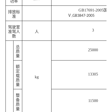
功率
GB17691-2005国
排放标
Ⅴ
,GB3847-2005
准
驾驶室
3
准驾人
人
数
总
25000
质
量
额
定
13305
载
kg
质
量
整
备
11500
质
量