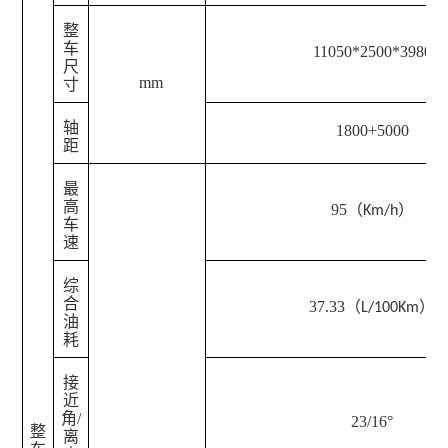
整
车
11050*2500*3980
尺
mm
寸
轴
1800+5000
距
最
高
95（
）
Km/h
车
速
综
合
37.33（
）
L/100Km
油
耗
接
近
角/
23/16°
整
离