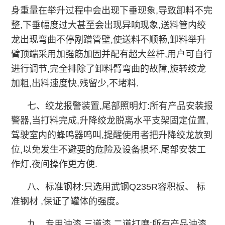
身重量在举升过程中会出现下垂现象,导致卸料不完
整,下垂幅度过大甚至会出现异响现象,送料管内绞
龙出现弯曲不停剐蹭管壁,使送料不顺畅,卸料举升
臂顶端采用加强筋加固并配有超大丝杆,用户可自行
进行调节,完全排除了卸料臂弯曲的故障,旋转绞龙
加粗,出料速度快,残留少,不堵料.
七、绞龙报警装置,尾部照明灯:所有产品安装报
警器,当打料完成,升降绞龙脱离水平支架固定位置,
驾驶室内的蜂鸣器呜叫,提醒使用者把升降绞龙放到
位,以免发生不避要的危险及设备损坏.尾部安装工
作灯,夜间操作更方便.
八、标准钢材:只选用武钢Q235R容积板、 标
准钢材 ,保证了罐体的强度。
九、专用油漆,三道漆,二道打磨:所有产品油漆