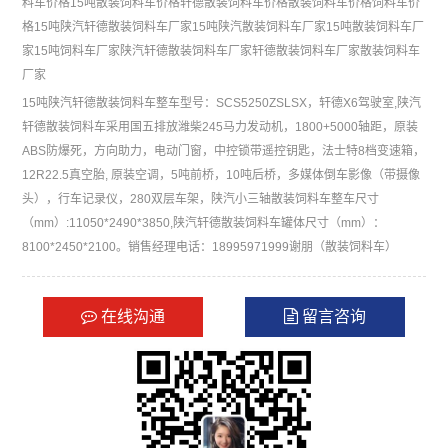
料车价格
15吨散装饲料车价格
轩德散装饲料车价格
散装饲料车价格
饲料车价
格
15吨陕汽轩德散装饲料车厂家
15吨陕汽散装饲料车厂家
15吨散装饲料车厂
家
15吨饲料车厂家
陕汽轩德散装饲料车厂家
轩德散装饲料车厂家
散装饲料车
厂家
15吨陕汽轩德散装饲料车整车型号：SCS5250ZSLSX，轩德X6驾驶室,陕汽
轩德散装饲料车采用国五排放潍柴245马力发动机，1800+5000轴距，原装
ABS防爆死，方向助力，电动门窗，中控锁带遥控钥匙，法士特8档变速箱，
12R22.5真空胎, 原装空调，5吨前桥，10吨后桥，多媒体倒车影像（带摄像
头），行车记录仪，280双层车架，陕汽小三轴散装饲料车整车尺寸
（mm）:11050*2490*3850,陕汽轩德散装饲料车罐体尺寸（mm）：
8100*2450*2100。销售经理电话：18995971999谢朋（散装饲料车）
在线沟通
留言咨询