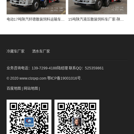
电动17吨陕汽轩德散装饲料运输车厂家报价配置
​15吨陕汽液压散装饲料车厂家-陕汽轩德X6小三轴散装饲料车价格
冷藏车厂家
洒水车厂家
业务咨询电话：139-7299-4188陆经理 联系QQ：525359861
© 2020 www.clzqxp.com
鄂ICP备19001016号
.
百度地图
|
网站地图
|