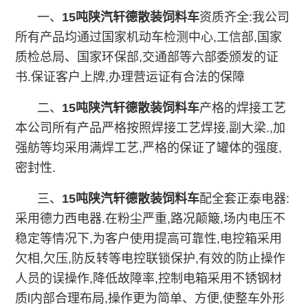
一、
15吨
陕汽轩德散装饲料车
资质齐全:我公司
所有产品均通过国家机动车检测中心,工信部,国家
质检总局、国家环保部,交通部等六部委颁发的证
书.保证客户上牌,办理营运证有合法的保障
二、
15吨
陕汽轩德散装饲料车
产格的焊接工艺
本公司所有产品严格按照焊接工艺焊接,副大梁.,加
强舫等均采用满焊工艺,严格的保证了罐体的强度,
密封性.
三、
15吨
陕汽轩德散装饲料车
配全套正泰电器:
采用德力西电器.在粉尘严重,路况颠簸,场内电压不
稳定等情况下,为客户使用提高可靠性,电控箱采用
欠相,欠压,防反转等电控联锁保护,有效的防止操作
人员的误操作,降低故障率,控制电箱采用不锈钢材
质l内部合理布局,操作更为简单、方便,使整车外形