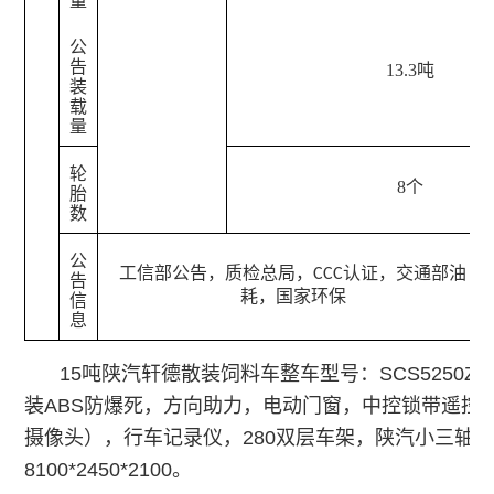
量
公
告
13.3吨
装
载
量
轮
8个
胎
数
公
工信部公告，质检总局，
认证，交通部油
CCC
告
耗，国家环保
信
息
15吨
陕汽轩德散装饲料车整车型号：SCS5250Z
装
ABS
防爆死，方向助力，电动门窗，中控锁带遥控
摄像头），行车记录仪，
280
双层车架，
陕汽小三轴
8100*2450*2100。