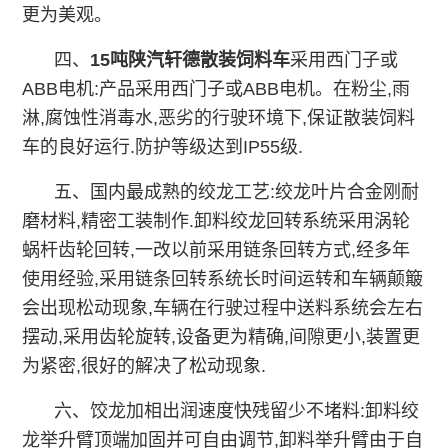
更为美观。
四、
15吨
陕汽轩德散装饲料车
采用西门子或
ABB电机:产品采用西门子或ABB电机。在粉尘,雨
淋,腐蚀性消毒水,恶劣的行驶环境下,保证散装饲料
车的良好运行.防护等级达到IP55级.
五、国内最成熟的绞龙工艺:绞龙叶片合金刚耐
磨材料,精密工装制作.卸料绞龙回转系统采用涡轮
蜗杆齿轮回转,一改以前采用链条回转方式,经多年
使用经验,采用链条回转系统长时间运转和车辆颠簸
会出现松动现象,车辆在行驶过程中送料系统会左右
摆动,采用齿轮旋转,设备更为精确,间隙更小,装置更
为紧密,很好的解决了松动现象.
六、饺龙加相出润速度快残留少不堵料:卸料绞
龙举升臂顶端加固并可自由调节,卸料举升臂由于自