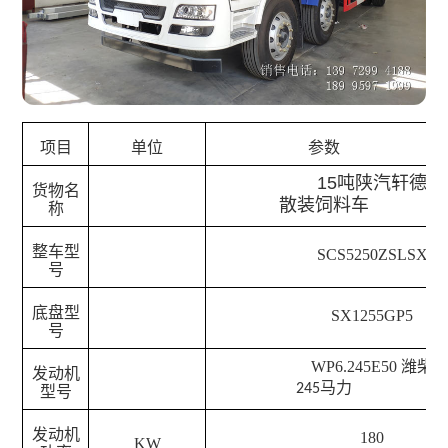
项目
单位
参数
15吨
陕汽轩德
货物名
散装饲料车
称
整车型
SCS5250ZSLSX
号
底盘型
SX1255GP5
号
WP6.245E50 潍柴
发动机
马力
245
型号
发动机
180
KW