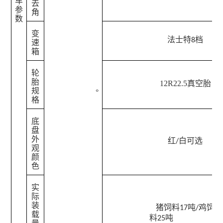
车
去
参
角
数
变
法士特
档
8
速
箱
轮
胎
12R22.5真空胎
规
°
格
底
盘
外
红
白可选
/
观
颜
色
实
际
装
猪饲料
吨
鸡饲
17
/
载
料
吨
25