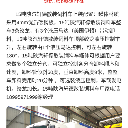
DETAILED DESCRIPTION
15吨
陕汽轩德散装饲料车
上装配置：罐体材质
采用4mm优质碳钢板，
15吨
陕汽轩德散装饲料车
整
车3条绞龙，有3个液压马达（美国伊顿）带动卸
料，
15吨
陕汽轩德散装饲料车
顶部绞龙液压控制举
升，左右旋转由1个液压马达控制，可左右旋转
180°，
15吨
陕汽轩德散装饲料车
罐体可根据用户要
求做多个独立分仓，可独立控制各分仓卸料顺序和
速度，卸料管倾斜60度，垂直卸料高度9米，整整
车卸料完用时20分钟 。可选装液压控制，车载发电
机，绞龙加长。
15吨
陕汽轩德散装饲料车
厂家电话
18995971999谢经理