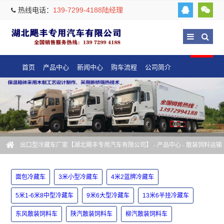
热线电话：
139-7299-4188陆经理
首页
产品中心
新闻中心
购车流程
公司简介
出口型冷藏车厂家【湖北飓丰专用汽车有限公司】
-
产品中心
-
散装饲料运输
车
-
陕汽散装饲料车
面包冷藏车
3米小型冷藏车
4米2蓝牌冷藏车
5米1-6米8中型冷藏车
9米6大型冷藏车
13米6半挂冷藏车
东风散装饲料车
陕汽散装饲料车
柳汽散装饲料车