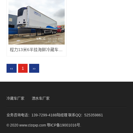
程力13米6半挂海鲜冷藏车肉钩冷藏车厂家报价多少钱
‹‹
1
››
冷藏车厂家
洒水车厂家
业务咨询电话：139-7299-4188陆经理 联系QQ：525359861
© 2020 www.clzqxp.com
鄂ICP备19001016号
.