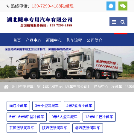
热线电话：
139-7299-4188陆经理
首页
产品中心
新闻中心
购车流程
公司简介
出口型冷藏车厂家【湖北飓丰专用汽车有限公司】
-
产品中心
-
冷藏车
-
13米6
半挂冷藏车
面包冷藏车
3米小型冷藏车
4米2蓝牌冷藏车
5米1-6米8中型冷藏车
9米6大型冷藏车
13米6半挂冷藏车
东风散装饲料车
陕汽散装饲料车
柳汽散装饲料车