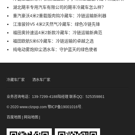
湖北飓丰专用汽车有限公司的飓丰冷藏车怎么样？
重汽豪沃4米2重载版肉钩冷藏车：冷链运输新利器
江淮骏铃V5 4米2天然气冷藏车：绿色冷链先锋
福田奥铃速运4米2新款冷藏车：冷链运输新典范
福田欧航5米6冷藏车：冷链运输的卓越之选
纯电动雾炮抑尘洒水车：守护蓝天的绿色使者
冷藏车厂家
洒水车厂家
业务咨询电话：139-7299-4188陆经理 联系QQ：525359861
© 2020 www.clzqxp.com
鄂ICP备19001016号
.
百度地图
|
网站地图
|