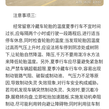
注意事项三:
经常留意冷藏车轮胎的温度夏季行车不宜时间
过长,应每隔两个小时或行驶一段路程后,进行适当
停车休息,同时检查轮胎的温度;当发现轮胎因温度
过高而气压上升时,应设法将车停到阴凉处或树阴
下,让轮胎自然降温、降压,千万不要用泼冷水方法
来降低轮胎温度。另外,夏季行车应尽量避免紧急制
动,严禁车辆超载超限.夏季冷藏车行车中,容易出现
制动管路气阻、破裂或制动液、 气压力不足等原
因,导致制动失灵 失效现象,对行车安全构成威胁。
若司机发现车辆突然制动失灵、失效时,要沉着冷
静,握稳转向盘,立即松抬加速踏板,实施发动机牵阻
制动,尽可能利用转向避让障碍物;同时利用驻车制