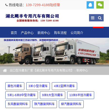
热线电话：
139-7299-4188陆经理
首页
产品中心
新闻中心
购车流程
公司简介
出口型冷藏车厂家【湖北飓丰专用汽车有限公司】
-
新闻中心
面包冷藏车
3米小型冷藏车
4米2蓝牌冷藏车
5米1-6米8中型冷藏车
9米6大型冷藏车
13米6半挂冷藏车
东风散装饲料车
陕汽散装饲料车
柳汽散装饲料车