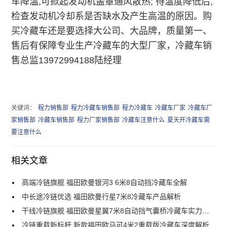
车降温,可掀起发动机盖罩通风散热; 待温度降低后,
检查发动机冷却系是否缺水及产生高温的原因。购
买冷藏车还是要选择大公司、大品牌，质量第一、
售后有保障专业生产冷藏车的大型厂家，冷藏车销
售总监13972994188陆经理
关键词：
程力销售部
程力冷藏车销售部
程力冷藏车
冷藏车厂家
冷藏车厂
家销售部
冷藏车销售部
程力厂家销售部
冷藏车注意什么
夏天开冷藏车需
要注意什么
相关文章
高端冷链旗舰 福田欧曼银河3 6米8自动挡冷藏车全解
中长途冷链优选 福田欧曼行星7米8冷藏车产品解析
干线冷链旗舰 福田欧曼星翼7米8自动挡气囊桥冷藏车实力解析
冷链重载新标杆 新款福田欧马可4米2重载版冷藏车深度解析