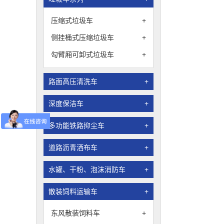
压缩式垃圾车
+
侧挂桶式压缩垃圾车
+
勾臂厢可卸式垃圾车
+
路面高压清洗车
+
深度保洁车
+
多功能铁路抑尘车
+
道路沥青洒布车
+
水罐、干粉、泡沫消防车
+
散装饲料运输车
+
东风散装饲料车
+