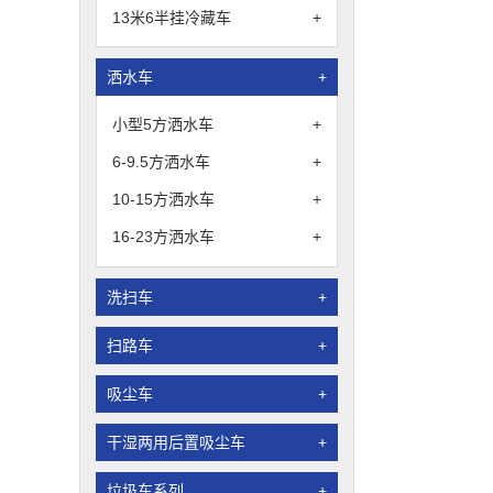
13米6半挂冷藏车
+
洒水车
+
小型5方洒水车
+
6-9.5方洒水车
+
10-15方洒水车
+
16-23方洒水车
+
洗扫车
+
扫路车
+
吸尘车
+
干湿两用后置吸尘车
+
垃圾车系列
+