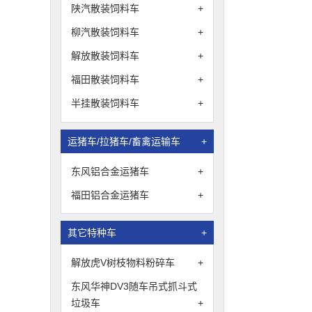
陕汽散装饲料车
+
柳汽散装饲料车
+
解放散装饲料车
+
福田散装饲料车
+
半挂散装饲料车
+
运猪车/拉猪车/畜禽运输车
+
东风铝合金运猪车
+
福田铝合金运猪车
+
其它特种车
+
解放虎V树枝物料粉碎车
+
东风华神DV3随车吊式抓斗式
垃圾车
+