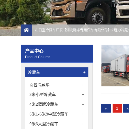
出口型冷藏车厂家【湖北飓丰专用汽车有限公司】
- 程力冷
产品中心
Product Column
冷藏车
+
面包冷藏车
+
3米小型冷藏车
+
4米2蓝牌冷藏车
+
‹‹
1
›
5米1-6米8中型冷藏车
+
9米6大型冷藏车
+