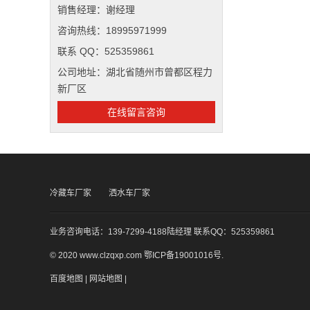
销售经理：谢经理
咨询热线：18995971999
联系 QQ：525359861
公司地址：湖北省随州市曾都区程力
新厂区
在线留言咨询
冷藏车厂家
洒水车厂家
业务咨询电话：139-7299-4188陆经理 联系QQ：525359861
© 2020 www.clzqxp.com
鄂ICP备19001016号
.
百度地图
|
网站地图
|