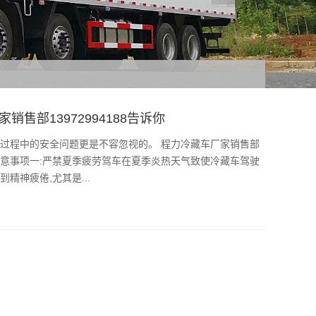
部13972994188告诉你
车过程中的安全问题更是不容忽视的。 程力冷藏车厂家销售部
项:注意事项一:严禁夏季疲劳驾车在夏季炎热天气致使冷藏车驾驶
精神疲倦,尤其是...