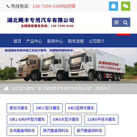
热线电话：
139-7299-4188陆经理
首页
产品中心
新闻中心
购车流程
公司简介
出口型冷藏车厂家【湖北飓丰专用汽车有限公司】
-
新闻中心
面包冷藏车
3米小型冷藏车
4米2蓝牌冷藏车
5米1-6米8中型冷藏车
9米6大型冷藏车
13米6半挂冷藏车
东风散装饲料车
陕汽散装饲料车
柳汽散装饲料车