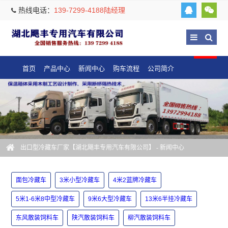
热线电话：
139-7299-4188陆经理
首页
产品中心
新闻中心
购车流程
公司简介
出口型冷藏车厂家【湖北飓丰专用汽车有限公司】
-
新闻中心
面包冷藏车
3米小型冷藏车
4米2蓝牌冷藏车
5米1-6米8中型冷藏车
9米6大型冷藏车
13米6半挂冷藏车
东风散装饲料车
陕汽散装饲料车
柳汽散装饲料车