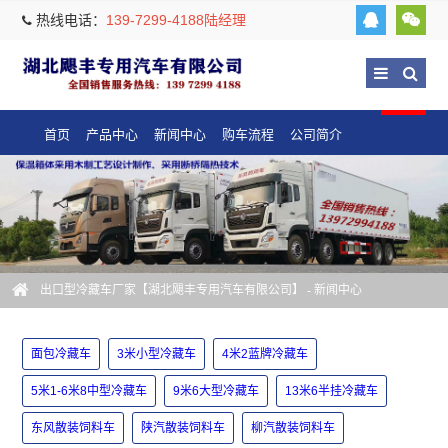
热线电话：
139-7299-4188陆经理
首页
产品中心
新闻中心
购车流程
公司简介
出口型冷藏车厂家【湖北飓丰专用汽车有限公司】
-
新闻中心
面包冷藏车
3米小型冷藏车
4米2蓝牌冷藏车
5米1-6米8中型冷藏车
9米6大型冷藏车
13米6半挂冷藏车
东风散装饲料车
陕汽散装饲料车
柳汽散装饲料车