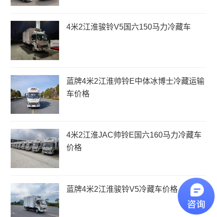
4米2江淮‬骏铃V5国‬六150马力冷藏车
蓝牌4米2江淮帅铃E中体冰博士冷藏运输
车价格
4米2江淮JAC帅铃E国六160马力冷藏车
价格
蓝牌4米2江淮骏铃V5冷藏车价格