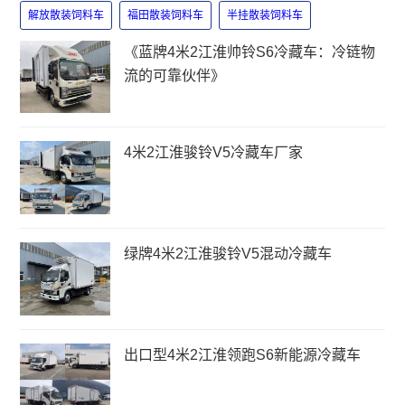
解放散装饲料车
福田散装饲料车
半挂散装饲料车
《蓝牌4米2江淮帅铃S6冷藏车：冷链物
流的可靠伙伴》
4米2江淮骏铃V5冷藏车厂家
绿牌4米2江淮骏铃V5混动冷藏车
出口型4米2江淮领跑S6新能源冷藏车