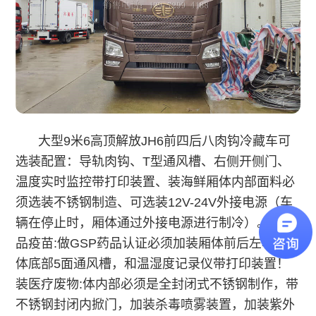
大型9米6高顶解放JH6前四后八肉钩冷藏车
可
选装配置：导轨肉钩、T型通风槽、右侧开侧门、
温度实时监控带打印装置、装海鲜厢体内部面料必
须选装不锈钢制造、可选装12V-24V外接电源（车
辆在停止时，厢体通过外接电源进行制冷）。装药
品疫苗:做GSP药品认证必须加装厢体前后左右及厢
体底部5面通风槽，和温湿度记录仪带打印装置！
装医疗废物:体内部必须是全封闭式不锈钢制作，带
不锈钢封闭内掀门，加装杀毒喷雾装置，加装紫外