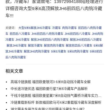
款，冷藏车厂家请致电：13972994188陆经理进行
详细咨询
大型9米6高顶解放JH6前四后八肉钩冷藏
车
!!!
关键词：
大型9米6解放JH6冷藏车
冷藏车
肉钩冷藏车
前四后八肉钩冷藏
车
前四后八冷藏车
JH6前四后八肉钩冷藏车
JH6前四后八冷藏车
JH6肉钩
冷藏车
JH6冷藏车
解放JH6前四后八肉钩冷藏车
解放JH6前四后八冷藏车
解放JH6冷藏车
解放冷藏车
解放肉钩冷藏车
解放前四后八冷藏车
9米6解
放JH6冷藏车
解放JH6肉钩冷藏车
9米6冷藏车
9米6肉钩冷藏车
9米6前四
后八肉钩冷藏车
相关文章
高端冷链旗舰 福田欧曼银河3 6米8自动挡冷藏车全解
中长途冷链优选 福田欧曼行星7米8冷藏车产品解析
干线冷链旗舰 福田欧曼星翼7米8自动挡气囊桥冷藏车实力解析
冷链重载新标杆 新款福田欧马可4米2重载版冷藏车深度解析
湖北飓丰专用汽车有限公司的飓丰冷藏车怎么样？