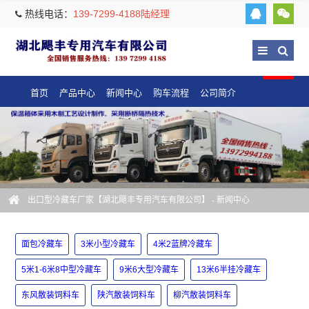
热线电话：
139-7299-4188陆经理
首页
产品中心
新闻中心
购车流程
公司简介
出口型冷藏车厂家【湖北飓丰专用汽车有限公司】
-
新闻中心
面包冷藏车
3米小型冷藏车
4米2蓝牌冷藏车
5米1-6米8中型冷藏车
9米6大型冷藏车
13米6半挂冷藏车
东风散装饲料车
陕汽散装饲料车
柳汽散装饲料车