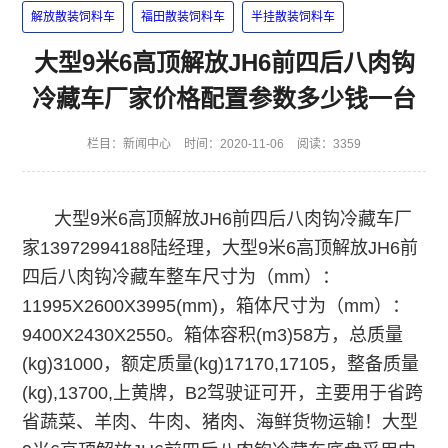
解放散装饲料车
福田散装饲料车
半挂散装饲料车
大型9米6高顶解放JH6前四后八肉钩
冷藏车厂家价格配置参数多少钱一台
栏目：
新闻中心
时间：2020-11-06
阅读：3359
大型9米6高顶解放JH6前四后八肉钩冷藏车厂
家13972994188陆经理，大型9米6高顶解放JH6前
四后八肉钩冷藏车整车尺寸为（mm）：
11995X2600X3995(mm)，箱体尺寸为（mm）：
9400X2430X2550。箱体容积(m3)58方，总质量
(kg)31000，额定质量(kg)17170,17105，整备质量
(kg),13700,上黄牌，B2驾驶证可开，主要用于省跨
省蔬菜、羊肉、牛肉、猪肉、海鲜货物运输！大型