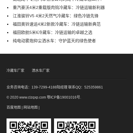
重汽豪沃4米2重载版肉钩冷藏车：冷链运输新利器
江淮骏铃V5 4米2天然气冷藏车：绿色冷链先锋
福田奥铃速运4米2新款冷藏车：冷链运输新典范
福田欧航5米6冷藏车：冷链运输的卓越之选
纯电动雾炮抑尘洒水车：守护蓝天的绿色使者
冷藏车厂家
洒水车厂家
业务咨询电话：139-7299-4188陆经理 联系QQ：525359861
© 2020 www.clzqxp.com
鄂ICP备19001016号
.
百度地图
|
网站地图
|