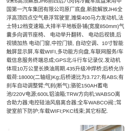
9米6高顶解放JH6前四后八肉钩冷藏车底盘采用中
国第一汽车集团有限公司原厂底盘,新款解放JH6全
浮高顶四点空气悬浮驾驶室,潍柴400马力发动机,法
士特12档变速箱,大排半平地板卧铺(宽度850mm)气
囊多向调节座椅、 电动举升翻转、 电动后视镜,后
视镜加热 电动门窗,中控门锁, 自动空调、10寸智能
触屏显示屏,车载WIFI,多功能方向盘,车联网服务/车
载信息服务终端总成;GPS北斗行车记录仪.发动机
体现10万公里长换油周期.435升级冲焊桥;后桥允许
载荷:18000(二轴组)Kg;后桥速比为3.727;有ABS;有
刹车自动调整臂;气刹(断气);骆驼150AH蓄电
池/220V电源;600L铝油箱;TRW方向机;WABSO离
合助力器;电控硅油风扇离合器;全车WABCO阀:;驾
驶室前下防护;车载WIFI;PKC线束;其它标配.