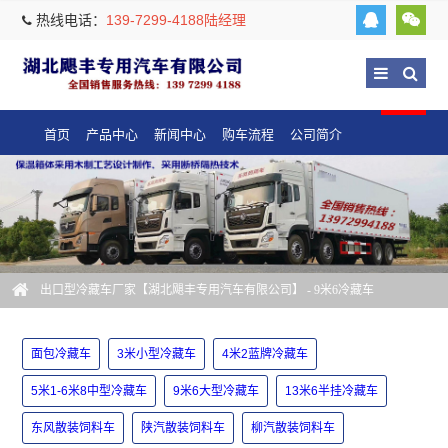
热线电话：
139-7299-4188陆经理
首页
产品中心
新闻中心
购车流程
公司简介
出口型冷藏车厂家【湖北飓丰专用汽车有限公司】
- 9米6冷藏车
面包冷藏车
3米小型冷藏车
4米2蓝牌冷藏车
5米1-6米8中型冷藏车
9米6大型冷藏车
13米6半挂冷藏车
东风散装饲料车
陕汽散装饲料车
柳汽散装饲料车