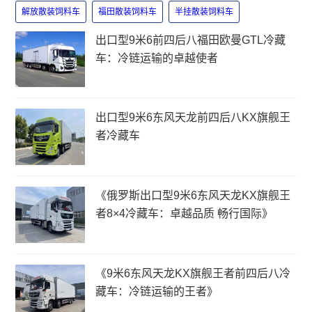
解放散装饲料车
福田散装饲料车
半挂散装饲料车
出口型9米6前四后八福田欧曼GTL冷藏
车：冷链运输的卓越使者
出口型9米6东风天龙前四后八KX旗舰王
者冷藏车
《俄罗斯出口型9米6东风天龙KX旗舰王
者8×4冷藏车：卓越品质 畅行国际》
《9米6东风天龙KX旗舰王者前四后八冷
藏车：冷链运输的王者》