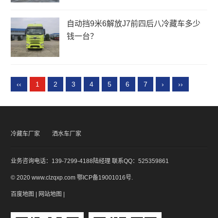
自动挡9米6解放J7前四后八冷藏车多少
钱一台？
‹‹
1
2
3
4
5
6
7
›
››
冷藏车厂家
洒水车厂家
业务咨询电话：139-7299-4188陆经理 联系QQ：525359861
© 2020 www.clzqxp.com
鄂ICP备19001016号
.
百度地图
|
网站地图
|