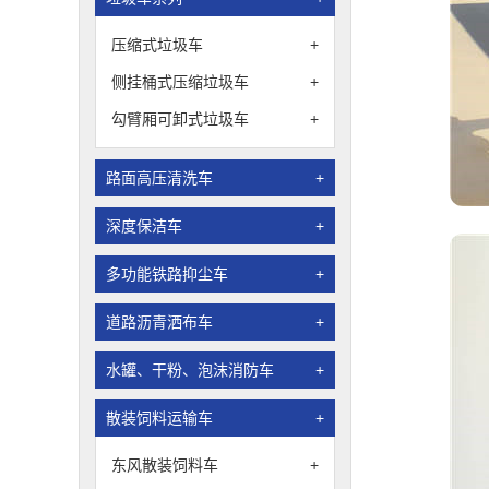
压缩式垃圾车
+
侧挂桶式压缩垃圾车
+
勾臂厢可卸式垃圾车
+
路面高压清洗车
+
深度保洁车
+
多功能铁路抑尘车
+
道路沥青洒布车
+
水罐、干粉、泡沫消防车
+
散装饲料运输车
+
东风散装饲料车
+