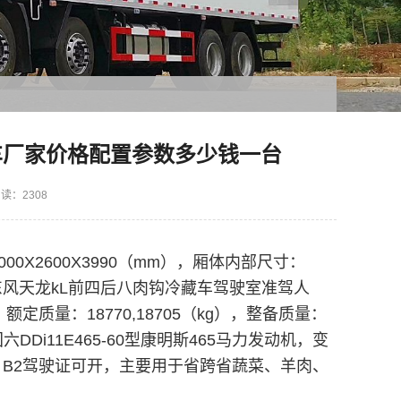
车厂家价格配置参数多少钱一台
读：2308
00X2600X3990（mm），厢体内部尺寸：
东风天龙kL前四后八肉钩冷藏车
驾驶室准驾人
定质量：18770,18705（kg），整备质量：
：国六DDi11E465-60型康明斯465马力发动机，变
牌，B2驾驶证可开，主要用于省跨省蔬菜、羊肉、