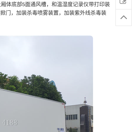
及厢体底部5面通风槽，和温湿度记录仪带打印装
内掀门，加装杀毒喷雾装置，加装紫外线杀毒装