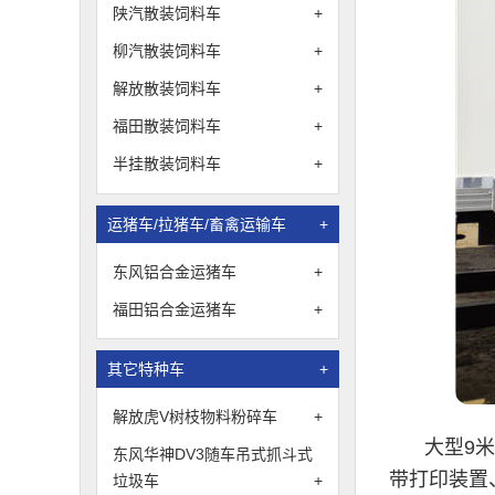
陕汽散装饲料车
+
柳汽散装饲料车
+
解放散装饲料车
+
福田散装饲料车
+
半挂散装饲料车
+
运猪车/拉猪车/畜禽运输车
+
东风铝合金运猪车
+
福田铝合金运猪车
+
其它特种车
+
解放虎V树枝物料粉碎车
+
大型9
东风华神DV3随车吊式抓斗式
带打印装置
垃圾车
+