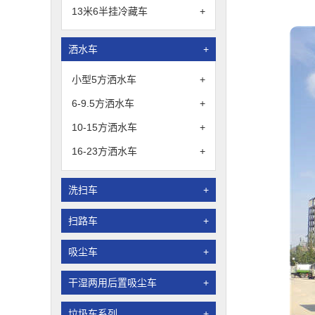
13米6半挂冷藏车
+
洒水车
+
小型5方洒水车
+
6-9.5方洒水车
+
10-15方洒水车
+
16-23方洒水车
+
洗扫车
+
扫路车
+
吸尘车
+
干湿两用后置吸尘车
+
垃圾车系列
+