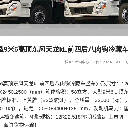
型9米6高顶东风天龙kL前四后八肉钩冷藏
栏目：
新闻中心
时间：2020-11-06
阅
米6高顶东风天龙kL前四后八肉钩冷藏车
整车外形尺寸：120
40X2450,2500（mm）箱体容积：58立方，
大型9米6高顶
牌标准：上黄牌（B2驾驶证），总质量：32000（kg），额
3880（kg），轴距：2050+4400+1350mm，发动机马力
4档变速箱，轮胎规格：12R22.518PR真空胎。上黄
、海鲜货物运输！