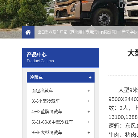
出口型冷藏车厂家【湖北飓丰专用汽车有限公司】
-
新闻中心
大
产品中心
Product Column
冷藏车
+
大型9
面包冷藏车
+
9500X24
3米小型冷藏车
+
数：3人，上
4米2蓝牌冷藏车
+
13100,1
5米1-6米8中型冷藏车
+
速箱：东风1
9米6大型冷藏车
+
牛肉、猪肉