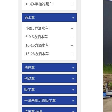
13米6半挂冷藏车
+
洒水车
+
小型5方洒水车
+
6-9.5方洒水车
+
10-15方洒水车
+
16-23方洒水车
+
洗扫车
+
扫路车
+
吸尘车
+
干湿两用后置吸尘车
+
垃圾车系列
+