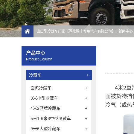
出口型冷藏车厂家【湖北飓丰专用汽车有限公司】
-
新闻中心
产品中心
Product Column
冷藏车
+
4米2
面包冷藏车
+
面被货物挡
3米小型冷藏车
+
冷气（或热
4米2蓝牌冷藏车
+
5米1-6米8中型冷藏车
+
9米6大型冷藏车
+