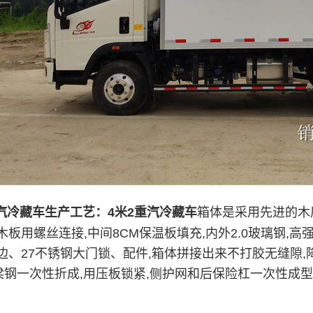
重汽冷藏车生产工艺：
4米2重汽冷藏车
箱体是采用先进的木
板用螺丝连接,中间8CM保温板填充,内外2.0玻璃钢,高
边、27不锈钢大门锁、配件,箱体拼接出来不打胶无缝隙,
梁钢一次性折成,用压板锁紧,侧护网和后保险杠一次性成型,