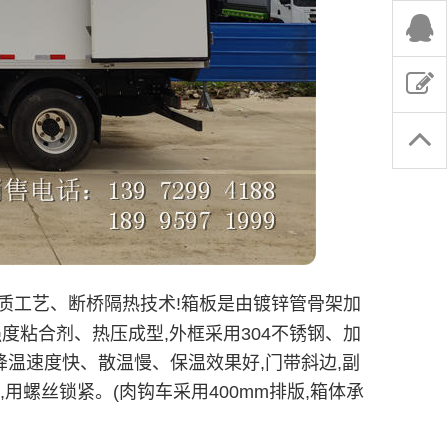
质工艺、断桥隔热技术!箱板是由镀锌管骨架加
强度粘合剂、热压成型,外框采用304不锈钢、加
降温速度快、散温慢、保温效果好,门带斜边,副
用螺丝锁紧。(肉钩车采用400mm排版,箱体承