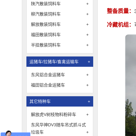
陕汽散装饲料车
+
整备质量：
柳汽散装饲料车
+
冷藏机组：
解放散装饲料车
+
福田散装饲料车
+
半挂散装饲料车
+
运猪车/拉猪车/畜禽运输车
+
东风铝合金运猪车
+
福田铝合金运猪车
+
其它特种车
+
解放虎V树枝物料粉碎车
+
东风华神DV3随车吊式抓斗式
垃圾车
+