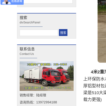
搜索
divSearchPanel
联系信息
Contact Us
4米2
上环保防水木
厚铝型材包
梁是510大
销售经理：陆经理
载力更强)
咨询热线：13972994188