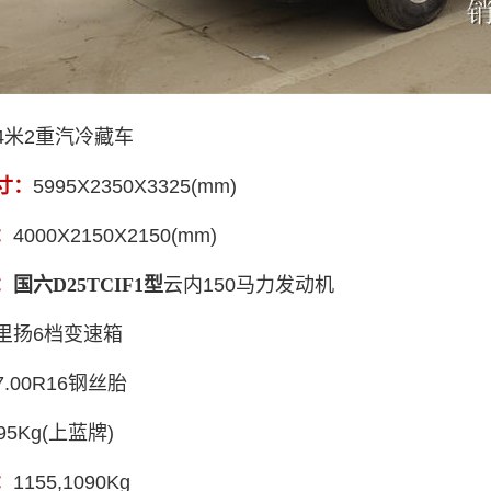
4米2重汽冷藏车
寸：
5995X2350X3325
(mm)
：
4000X2150X2150
(mm)
：
国六D25TCIF1型
云内150马力发动机
里扬6档变速箱
7.00R16钢丝胎
95
Kg(上蓝牌)
：
1155,1090
Kg