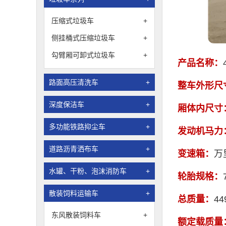
压缩式垃圾车
+
侧挂桶式压缩垃圾车
+
勾臂厢可卸式垃圾车
+
产品名称：
路面高压清洗车
+
整车外形尺
深度保洁车
+
厢体内尺寸
多功能铁路抑尘车
+
发动机马力
道路沥青洒布车
+
变速箱：
万
水罐、干粉、泡沫消防车
+
轮胎规格：
散装饲料运输车
+
总质量：
44
东风散装饲料车
+
额定载质量