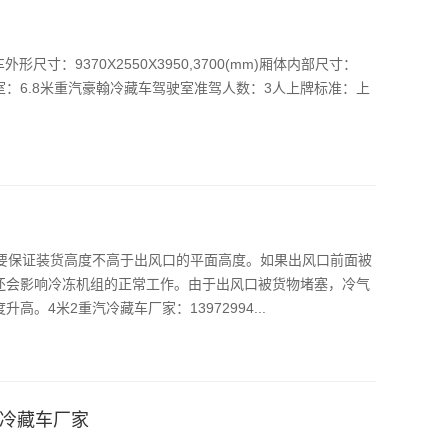
尺寸：9370X2550X3950,3700(mm)厢体内部尺寸：
方驾驶室：6.8米重汽豪翰冷藏车驾驶室准驾人数：3人上牌标准：上
定要保证装货高度不高于出风口的平面高度。如果出风口前面被
还会影响冷冻机组的正常工作。由于出风口被货物堵塞，冷气
4米2重汽冷藏车厂家：13972994...
汽冷藏车厂家