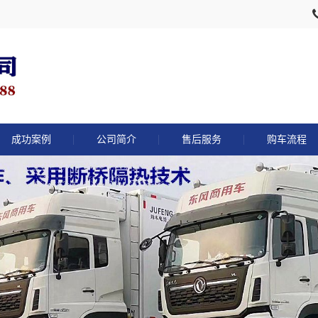
成功案例
公司简介
售后服务
购车流程