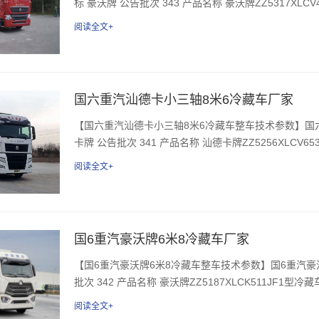
标 豪沃牌 公告批次 343 产品名称 豪沃牌ZZ5317XLCV46
阅读全文+
国六重汽汕德卡小三轴8米6冷藏车厂家
【国六重汽汕德卡小三轴8米6冷藏车整车技术参数】国六重汽
卡牌 公告批次 341 产品名称 汕德卡牌ZZ5256XLCV653H
阅读全文+
国6重汽豪沃牌6米8冷藏车厂家
【国6重汽豪沃牌6米8冷藏车整车技术参数】国6重汽豪沃牌6
批次 342 产品名称 豪沃牌ZZ5187XLCK511JF1型冷藏车 总
阅读全文+