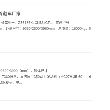
力冷藏车厂家
车型号：ZZ5186XLCK521GF1，底盘型号：
0mm，外形尺寸：9350*2600*3980mm。总质量：18000kg。6
600*3900（mm），箱体尺寸：
马力，7360排量，重汽原厂350马力发动机（MC07H.35-60）。6
驾驶室；电...