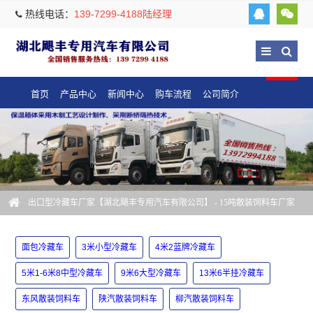
热线电话：
139-7299-4188陆经理
首页
产品中心
新闻中心
购车流程
公司简介
出口型冷藏车厂家【湖北飓丰专用汽车有限公司】
- 15吨散装饲料车厂家
面包冷藏车
3米小型冷藏车
4米2蓝牌冷藏车
5米1-6米8中型冷藏车
9米6大型冷藏车
13米6半挂冷藏车
东风散装饲料车
陕汽散装饲料车
柳汽散装饲料车