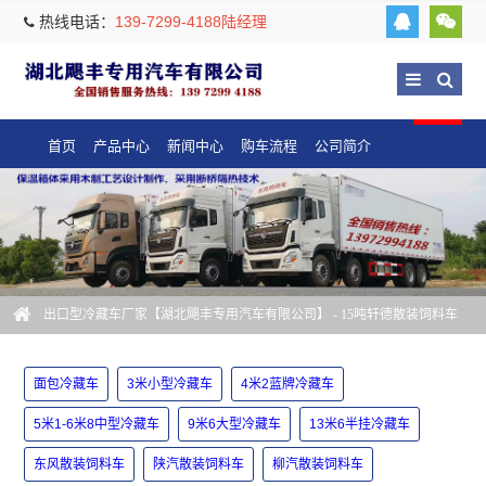
热线电话：
139-7299-4188陆经理
首页
产品中心
新闻中心
购车流程
公司简介
出口型冷藏车厂家【湖北飓丰专用汽车有限公司】
- 15吨轩德散装饲料车
面包冷藏车
3米小型冷藏车
4米2蓝牌冷藏车
5米1-6米8中型冷藏车
9米6大型冷藏车
13米6半挂冷藏车
东风散装饲料车
陕汽散装饲料车
柳汽散装饲料车