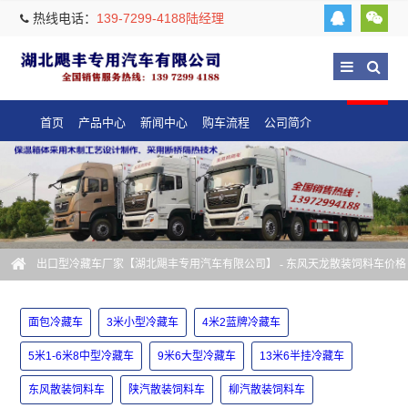
热线电话：
139-7299-4188陆经理
首页
产品中心
新闻中心
购车流程
公司简介
出口型冷藏车厂家【湖北飓丰专用汽车有限公司】
- 东风天龙散装饲料车价格
面包冷藏车
3米小型冷藏车
4米2蓝牌冷藏车
5米1-6米8中型冷藏车
9米6大型冷藏车
13米6半挂冷藏车
东风散装饲料车
陕汽散装饲料车
柳汽散装饲料车