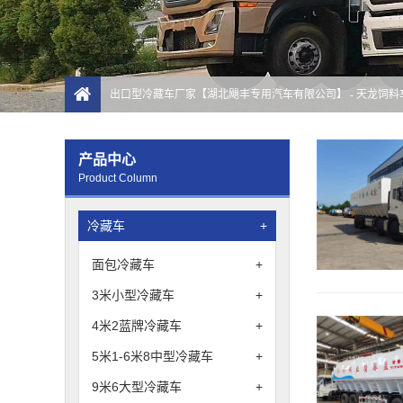
出口型冷藏车厂家【湖北飓丰专用汽车有限公司】
- 天龙饲料
产品中心
Product Column
冷藏车
+
面包冷藏车
+
3米小型冷藏车
+
4米2蓝牌冷藏车
+
5米1-6米8中型冷藏车
+
9米6大型冷藏车
+