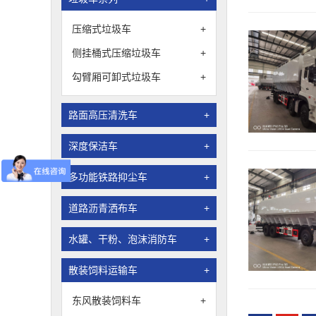
压缩式垃圾车
+
侧挂桶式压缩垃圾车
+
勾臂厢可卸式垃圾车
+
路面高压清洗车
+
深度保洁车
+
多功能铁路抑尘车
+
道路沥青洒布车
+
水罐、干粉、泡沫消防车
+
散装饲料运输车
+
东风散装饲料车
+