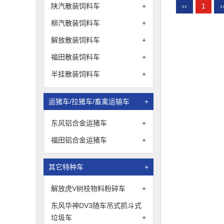
‹‹
1
›
陕汽散装饲料车
+
柳汽散装饲料车
+
解放散装饲料车
+
福田散装饲料车
+
半挂散装饲料车
+
运猪车/拉猪车/畜禽运输车
+
东风铝合金运猪车
+
福田铝合金运猪车
+
其它特种车
+
解放虎V树枝物料粉碎车
+
东风华神DV3随车吊式抓斗式
垃圾车
+