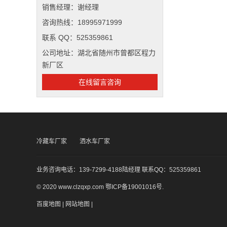
销售经理：谢经理
咨询热线：18995971999
联系 QQ：525359861
公司地址：湖北省随州市曾都区程力
新厂区
在线留言咨询
冷藏车厂家
洒水车厂家
业务咨询电话：139-7299-4188陆经理 联系QQ：525359861
© 2020 www.clzqxp.com
鄂ICP备19001016号
.
百度地图
|
网站地图
|