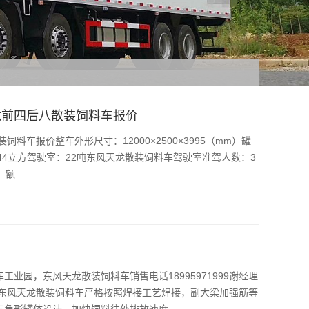
龙前四后八散装饲料车报价
料车报价整车外形尺寸：12000×2500×3995（mm）罐
40-44立方驾驶室：22吨东风天龙散装饲料车驾驶室准驾人数：3
...
业园，东风天龙散装饲料车销售电话18995971999谢经理
，东风天龙散装饲料车严格按照焊接工艺焊接，副大梁加强筋等
角形罐体设计，加快饲料往外排放速度...