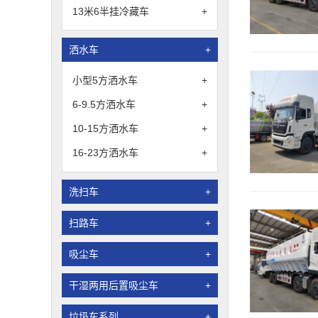
13米6半挂冷藏车
+
洒水车
+
小型5方洒水车
+
6-9.5方洒水车
+
10-15方洒水车
+
16-23方洒水车
+
洗扫车
+
扫路车
+
吸尘车
+
干湿两用后置吸尘车
+
垃圾车系列
+