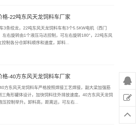
价格-22吨东风天龙饲料车厂家
3条绞龙，22吨东风天龙饲料车有3个5.5KW电机（西门
左右旋转由1个液压马达控制，可左右旋转180°，22吨东风
控制各分仓卸料顺序和速度，卸料...
价格-40方东风天龙饲料车厂家
，40方东风天龙饲料车严格按照焊接工艺焊接，副大梁加强筋
倒三角形罐体设计，加快饲料往外排放速度。40方东风天龙饲
液压控制举升。卸料高，距离远，可左右...