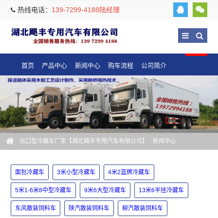
热线电话：
139-7299-4188陆经理
首页
产品中心
新闻中心
购车流程
公司简介
出口型冷藏车厂家【湖北飓丰专用汽车有限公司】
-
新闻中心
面包冷藏车
3米小型冷藏车
4米2蓝牌冷藏车
5米1-6米8中型冷藏车
9米6大型冷藏车
13米6半挂冷藏车
东风散装饲料车
陕汽散装饲料车
柳汽散装饲料车