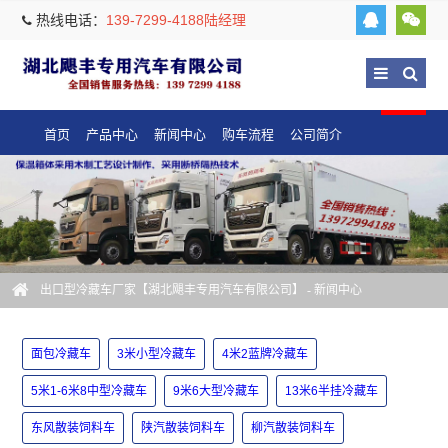
热线电话：
139-7299-4188陆经理
首页
产品中心
新闻中心
购车流程
公司简介
出口型冷藏车厂家【湖北飓丰专用汽车有限公司】
-
新闻中心
面包冷藏车
3米小型冷藏车
4米2蓝牌冷藏车
5米1-6米8中型冷藏车
9米6大型冷藏车
13米6半挂冷藏车
东风散装饲料车
陕汽散装饲料车
柳汽散装饲料车