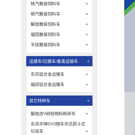
陕汽散装饲料车
+
柳汽散装饲料车
+
解放散装饲料车
+
福田散装饲料车
+
半挂散装饲料车
+
运猪车/拉猪车/畜禽运输车
+
东风铝合金运猪车
+
福田铝合金运猪车
+
其它特种车
+
解放虎V树枝物料粉碎车
+
东风华神DV3随车吊式抓斗式
垃圾车
+