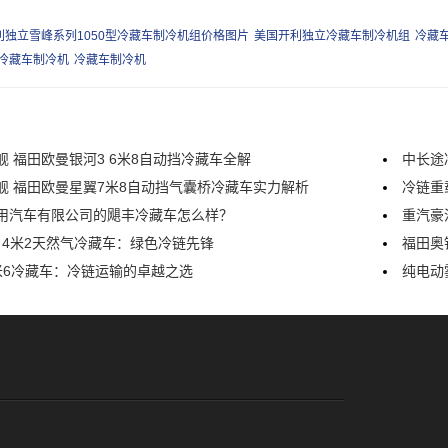
利独立雪峰系列1050型冷藏车制冷机组价格图片
美国开利独立冷藏车制冷机组
冷藏
型冷藏车制冷机
冷藏车制冷机
舰 福田欧曼银河3 6米8自动挡冷藏车全解
中长途
舰 福田欧曼星翼7米8自动挡气囊桥冷藏车实力解析
冷链重
用汽车有限公司的飓丰冷藏车怎么样？
重汽豪
5 4米2天然气冷藏车：绿色冷链先锋
福田奥
米6冷藏车：冷链运输的卓越之选
纯电动