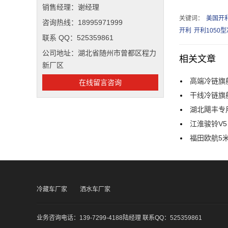
销售经理：谢经理
关键词：
美国开
咨询热线：18995971999
开利
开利1050
联系 QQ：525359861
公司地址：湖北省随州市曾都区程力
相关文章
新厂区
高端冷链旗
在线留言咨询
干线冷链旗
湖北飓丰专
江淮骏铃V
福田欧航5
冷藏车厂家
洒水车厂家
业务咨询电话：139-7299-4188陆经理 联系QQ：525359861