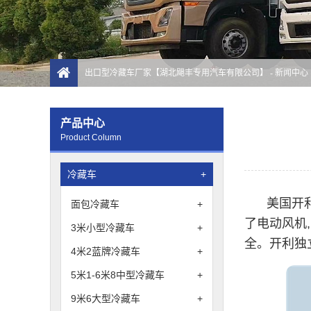
出口型冷藏车厂家【湖北飓丰专用汽车有限公司】
-
新闻中心
产品中心
Product Column
冷藏车
+
美国开
面包冷藏车
+
了电动风机
3米小型冷藏车
+
全。开利独立
4米2蓝牌冷藏车
+
5米1-6米8中型冷藏车
+
9米6大型冷藏车
+