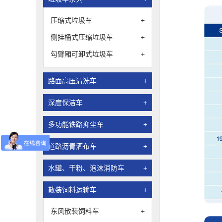
压缩式垃圾车
+
侧挂桶式压缩垃圾车
+
勾臂厢可卸式垃圾车
+
路面高压清洗车
+
深度保洁车
+
多功能铁路抑尘车
+
道路沥青洒布车
+
水罐、干粉、泡沫消防车
+
散装饲料运输车
+
东风散装饲料车
+