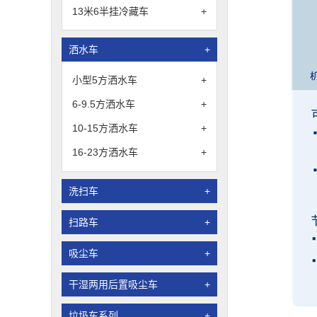
13米6半挂冷藏车
+
洒水车
+
小型5方洒水车
+
6-9.5方洒水车
+
10-15方洒水车
+
16-23方洒水车
+
洗扫车
+
扫路车
+
吸尘车
+
干湿两用后置吸尘车
+
垃圾车系列
+