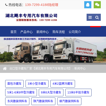
热线电话：
139-7299-4188陆经理
首页
产品中心
新闻中心
购车流程
公司简介
出口型冷藏车厂家【湖北飓丰专用汽车有限公司】
-
新闻中心
面包冷藏车
3米小型冷藏车
4米2蓝牌冷藏车
5米1-6米8中型冷藏车
9米6大型冷藏车
13米6半挂冷藏车
东风散装饲料车
陕汽散装饲料车
柳汽散装饲料车