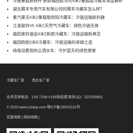
冷链重载新标杆 新款福田欧马可4米2重载版冷藏车深度解析
湖北飓丰专用汽车有限公司的飓丰冷藏车怎么样？
重汽豪沃4米2重载版肉钩冷藏车：冷链运输新利器
江淮骏铃V5 4米2天然气冷藏车：绿色冷链先锋
福田奥铃速运4米2新款冷藏车：冷链运输新典范
福田欧航5米6冷藏车：冷链运输的卓越之选
纯电动雾炮抑尘洒水车：守护蓝天的绿色使者
冷藏车厂家
洒水车厂家
业务咨询电话：139-7299-4188陆经理 联系QQ：525359861
© 2020 www.clzqxp.com
鄂ICP备19001016号
.
百度地图
|
网站地图
|