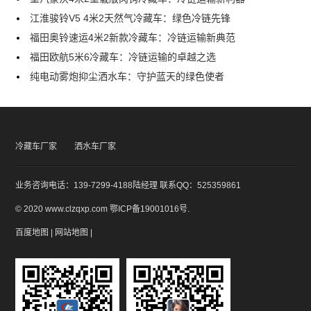
江淮骏铃V5 4米2天然气冷藏车：绿色冷链先锋
福田奥铃速运4米2新款冷藏车：冷链运输新典范
福田欧航5米6冷藏车：冷链运输的卓越之选
纯电动雾炮抑尘洒水车：守护蓝天的绿色使者
冷藏车厂家
洒水车厂家
业务咨询电话：139-7299-4188陆经理 联系QQ：525359861
© 2020 www.clzqxp.com
鄂ICP备19001016号
.
百度地图
|
网站地图
|