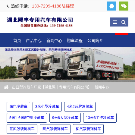
热线电话：
139-7299-4188陆经理
首页
产品中心
新闻中心
购车流程
公司简介
出口型冷藏车厂家【湖北飓丰专用汽车有限公司】
-
新闻中心
面包冷藏车
3米小型冷藏车
4米2蓝牌冷藏车
5米1-6米8中型冷藏车
9米6大型冷藏车
13米6半挂冷藏车
东风散装饲料车
陕汽散装饲料车
柳汽散装饲料车