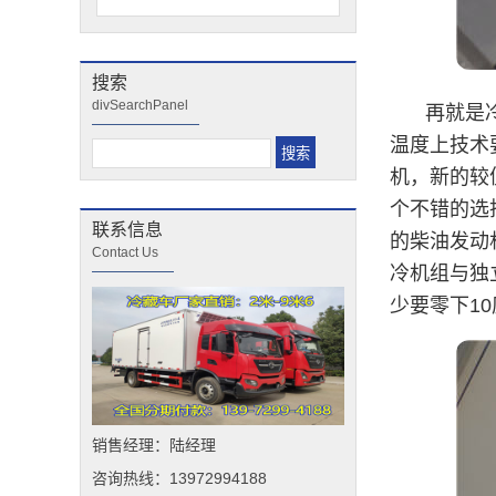
搜索
divSearchPanel
再就是
温度上技术
机，新的较
个不错的选
联系信息
的柴油发动
Contact Us
冷机组与独
少要零下1
销售经理：陆经理
咨询热线：13972994188