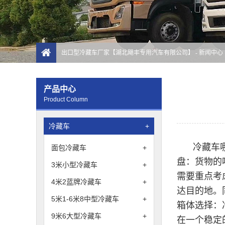
出口型冷藏车厂家【湖北飓丰专用汽车有限公司】
-
新闻中心
产品中心
Product Column
冷藏车
+
冷藏车
面包冷藏车
+
盘：货物的
3米小型冷藏车
+
需要重点考
4米2蓝牌冷藏车
+
达目的地。
5米1-6米8中型冷藏车
+
箱体选择：
9米6大型冷藏车
+
在一个稳定