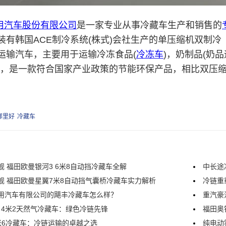
用汽车股份有限公司
是一家专业从事冷藏车生产和销售的
装有韩国ACE制冷系统(株式)会社生产的单压缩机双制
运输汽车，主要用于运输冷冻食品(
冷冻车
)，奶制品(奶
等，是一款符合国家产业政策的节能环保产品，相比双压
哪里好
冷藏车
舰 福田欧曼银河3 6米8自动挡冷藏车全解
中长途
舰 福田欧曼星翼7米8自动挡气囊桥冷藏车实力解析
冷链重
用汽车有限公司的飓丰冷藏车怎么样？
重汽豪
5 4米2天然气冷藏车：绿色冷链先锋
福田奥
米6冷藏车：冷链运输的卓越之选
纯电动