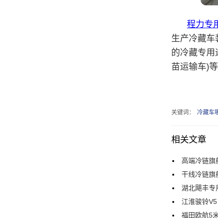
程力专
生产冷藏车
的冷藏专用
苗运输车)
关键词：
冷藏车
相关文章
高端冷链旗
干线冷链旗
湖北飓丰专
江淮骏铃V
福田欧航5