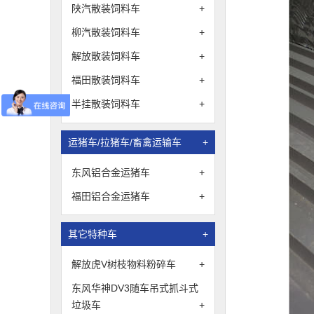
陕汽散装饲料车
+
柳汽散装饲料车
+
解放散装饲料车
+
福田散装饲料车
+
半挂散装饲料车
+
运猪车/拉猪车/畜禽运输车
+
东风铝合金运猪车
+
福田铝合金运猪车
+
其它特种车
+
解放虎V树枝物料粉碎车
+
东风华神DV3随车吊式抓斗式
垃圾车
+