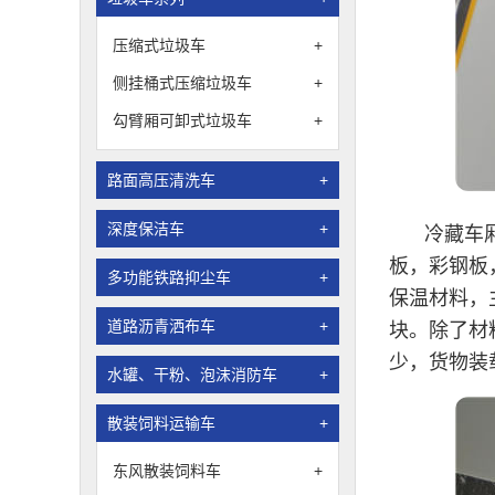
压缩式垃圾车
+
侧挂桶式压缩垃圾车
+
勾臂厢可卸式垃圾车
+
路面高压清洗车
+
深度保洁车
+
冷藏车
板，彩钢板
多功能铁路抑尘车
+
保温材料，
道路沥青洒布车
+
块。除了材
少，货物装
水罐、干粉、泡沫消防车
+
散装饲料运输车
+
东风散装饲料车
+