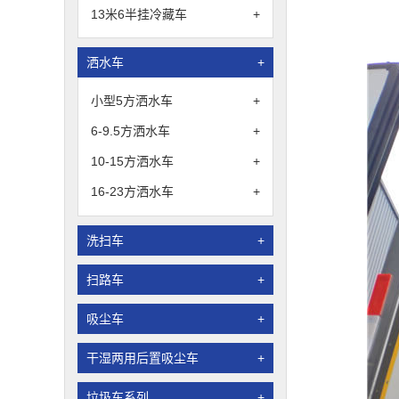
13米6半挂冷藏车
+
洒水车
+
小型5方洒水车
+
6-9.5方洒水车
+
10-15方洒水车
+
16-23方洒水车
+
洗扫车
+
扫路车
+
吸尘车
+
干湿两用后置吸尘车
+
垃圾车系列
+