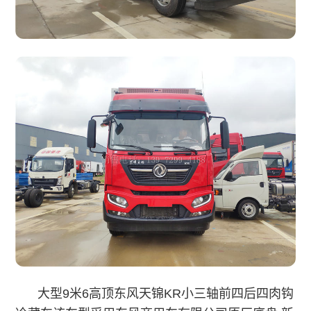
大型9米6高顶东风天锦KR小三轴前四后四肉钩