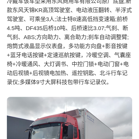
冷藏车该车型采用东风商用车有限公司原厂底盘,新
款东风天锦KR高顶驾驶室、电动液压翻转、半浮式
驾驶室、可乘坐3人;法士特8速高低挡变速箱;前桥
4.5吨、DF435后桥10吨、后桥速比3.07;气刹、断
气刹、ABS;方向助力、离合助力;刹车自动调整臂;
炮筒式液晶显示仪表盘，多功能方向盘+影音按键
+蓝牙电话按键+定速巡航按键，冷暖空调、气囊座
椅+冷暖通风、大灯调书、中控门锁+电动门窗+电
动后视镜+后视镜电加热、遥控钥匙、北斗行车记
录仪;多媒体9寸大屏科技包带行车记录仪。