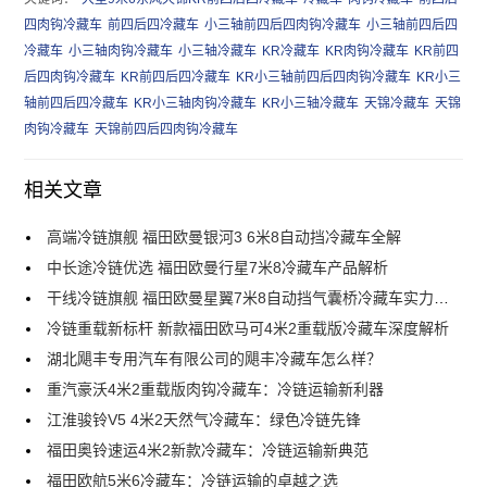
四肉钩冷藏车
前四后四冷藏车
小三轴前四后四肉钩冷藏车
小三轴前四后四
冷藏车
小三轴肉钩冷藏车
小三轴冷藏车
KR冷藏车
KR肉钩冷藏车
KR前四
后四肉钩冷藏车
KR前四后四冷藏车
KR小三轴前四后四肉钩冷藏车
KR小三
轴前四后四冷藏车
KR小三轴肉钩冷藏车
KR小三轴冷藏车
天锦冷藏车
天锦
肉钩冷藏车
天锦前四后四肉钩冷藏车
相关文章
高端冷链旗舰 福田欧曼银河3 6米8自动挡冷藏车全解
中长途冷链优选 福田欧曼行星7米8冷藏车产品解析
干线冷链旗舰 福田欧曼星翼7米8自动挡气囊桥冷藏车实力解析
冷链重载新标杆 新款福田欧马可4米2重载版冷藏车深度解析
湖北飓丰专用汽车有限公司的飓丰冷藏车怎么样？
重汽豪沃4米2重载版肉钩冷藏车：冷链运输新利器
江淮骏铃V5 4米2天然气冷藏车：绿色冷链先锋
福田奥铃速运4米2新款冷藏车：冷链运输新典范
福田欧航5米6冷藏车：冷链运输的卓越之选