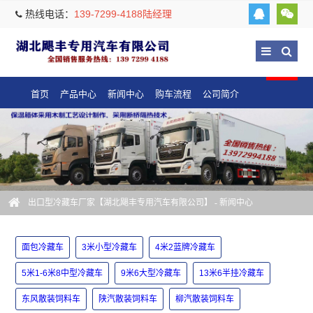
热线电话：
139-7299-4188陆经理
首页
产品中心
新闻中心
购车流程
公司简介
出口型冷藏车厂家【湖北飓丰专用汽车有限公司】
-
新闻中心
面包冷藏车
3米小型冷藏车
4米2蓝牌冷藏车
5米1-6米8中型冷藏车
9米6大型冷藏车
13米6半挂冷藏车
东风散装饲料车
陕汽散装饲料车
柳汽散装饲料车