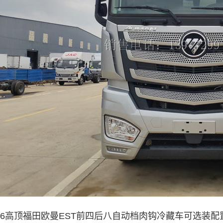
米6高顶福田欧曼EST前四后八自动档肉钩冷藏车
可选装配