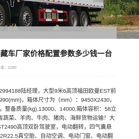
冷藏车厂家价格配置参数多少钱一台
读：3280
994188陆经理，大型9米6高顶福田欧曼EST前
990
(mm)，箱体尺寸为（mm）：
9450X2430，
，整备质量(kg),
13000、14000
,
箱体容积：58立
省蔬菜、羊肉、牛肉、猪肉、海鲜货物运输！
大
ST2490高顶双卧驾驶室，电动翻转，四气囊悬
12R22.5真空胎、自动空调、电动门窗、电动翻