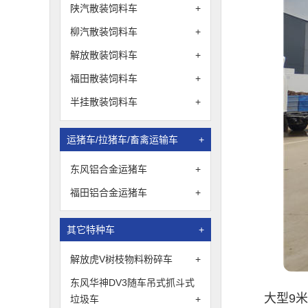
陕汽散装饲料车
+
柳汽散装饲料车
+
解放散装饲料车
+
福田散装饲料车
+
半挂散装饲料车
+
运猪车/拉猪车/畜禽运输车
+
东风铝合金运猪车
+
福田铝合金运猪车
+
其它特种车
+
解放虎V树枝物料粉碎车
+
东风华神DV3随车吊式抓斗式
大型9
垃圾车
+