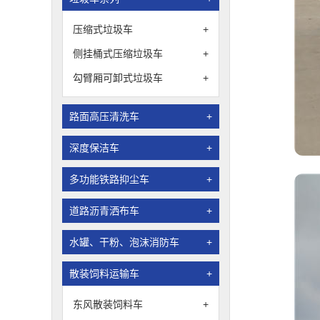
压缩式垃圾车
+
侧挂桶式压缩垃圾车
+
勾臂厢可卸式垃圾车
+
路面高压清洗车
+
深度保洁车
+
多功能铁路抑尘车
+
道路沥青洒布车
+
水罐、干粉、泡沫消防车
+
散装饲料运输车
+
东风散装饲料车
+