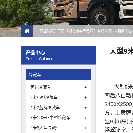
出口型冷藏车厂家【湖北飓丰专用汽车有限公司】
-
新闻中心
大型9
产品中心
Product Column
冷藏车
+
大型9米
面包冷藏车
+
四后八自动
3米小型冷藏车
+
2450X250
4米2蓝牌冷藏车
+
方，
上黄牌
5米1-6米8中型冷藏车
+
型9米6高
9米6大型冷藏车
+
浮驾驶室、