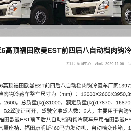
米6高顶福田欧曼EST前四后八自动档肉钩
栏目：
新闻中心
时间：2020-11-06
阅
6高顶福田欧曼EST前四后八自动档肉钩冷藏车厂家13972
档肉钩冷藏车整车尺寸为（mm）：
12000X2600X3950,3
0，2600
。总质量(kg)31000，额定质量(kg)
17870、16870
，B2驾驶证可开，
驾驶室准驾人数：2人，
主要用于省跨
顶福田欧曼EST前四后八自动档肉钩冷藏车
采用福田欧曼E
气囊座椅、福田康明斯460马力发动机，
自动档变速箱
，