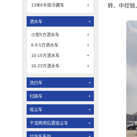
13米6半挂冷藏车
+
转、中控锁
洒水车
+
小型5方洒水车
+
6-9.5方洒水车
+
10-15方洒水车
+
16-23方洒水车
+
洗扫车
+
扫路车
+
吸尘车
+
干湿两用后置吸尘车
+
垃圾车系列
+