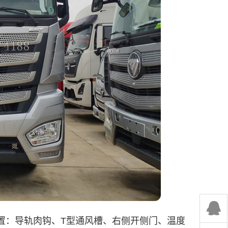
置：导轨肉钩、T型通风槽、右侧开侧门、温度