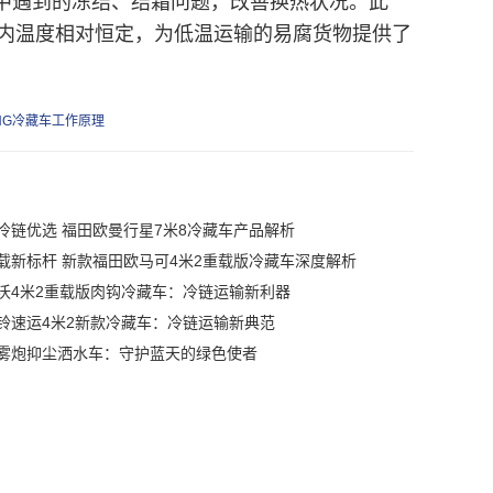
中遇到的冻结、结霜问题，改善换热状况。此
内温度相对恒定，为低温运输的易腐货物提供了
NG冷藏车工作原理
冷链优选 福田欧曼行星7米8冷藏车产品解析
载新标杆 新款福田欧马可4米2重载版冷藏车深度解析
沃4米2重载版肉钩冷藏车：冷链运输新利器
铃速运4米2新款冷藏车：冷链运输新典范
雾炮抑尘洒水车：守护蓝天的绿色使者