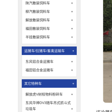
陕汽散装饲料车
+
柳汽散装饲料车
+
解放散装饲料车
+
福田散装饲料车
+
半挂散装饲料车
+
运猪车/拉猪车/畜禽运输车
+
东风铝合金运猪车
+
福田铝合金运猪车
+
其它特种车
+
解放虎V树枝物料粉碎车
+
东风华神DV3随车吊式抓斗式
垃圾车
+