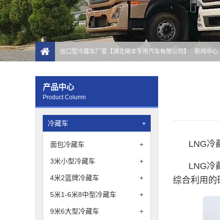
出口型冷藏车厂家【湖北飓丰专用汽车有限公司】
-
新闻中心
产品中心
Product Column
冷藏车
+
LNG
面包冷藏车
+
3米小型冷藏车
+
LNG
4米2蓝牌冷藏车
+
综合利用的
5米1-6米8中型冷藏车
+
9米6大型冷藏车
+