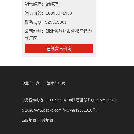
销售经理：谢经理
咨询热线：18995971999
联系 QQ：525359861
公司地址：湖北省随州市曾都区程力
新厂区
在线留言咨询
冷藏车厂家
洒水车厂家
业务咨询电话：139-7299-4188陆经理 联系QQ：525359861
© 2020 www.clzqxp.com
鄂ICP备19001016号
.
百度地图
|
网站地图
|