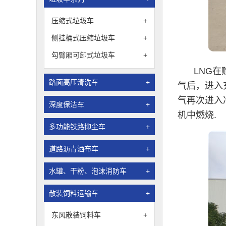
压缩式垃圾车
+
侧挂桶式压缩垃圾车
+
勾臂厢可卸式垃圾车
+
LNG
路面高压清洗车
+
气后，进入
气再次进入
深度保洁车
+
机中燃烧.
多功能铁路抑尘车
+
道路沥青洒布车
+
水罐、干粉、泡沫消防车
+
散装饲料运输车
+
东风散装饲料车
+