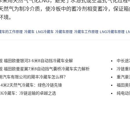
车采用天然气气化LNG，避免了水浴式或空温式气化过程
天然气为制冷介质，使冷板中的蓄冷剂相变蓄冷，保证箱
环境。
冷藏车的工作原理
冷藏车
LNG冷藏车
冷藏车原理
冷藏车工作原理
LNG冷藏车原理
L
舰 福田欧曼银河3 6米8自动挡冷藏车全解
中长途
舰 福田欧曼星翼7米8自动挡气囊桥冷藏车实力解析
冷链重
用汽车有限公司的飓丰冷藏车怎么样？
重汽豪
5 4米2天然气冷藏车：绿色冷链先锋
福田奥
米6冷藏车：冷链运输的卓越之选
纯电动