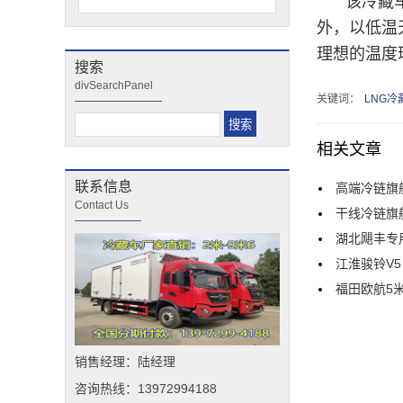
该冷藏
外，以低温
理想的温度
搜索
divSearchPanel
关键词：
LNG
相关文章
联系信息
高端冷链旗
Contact Us
干线冷链旗
湖北飓丰专
江淮骏铃V
福田欧航5
销售经理：陆经理
咨询热线：13972994188