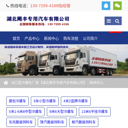
热线电话：
139-7299-4188陆经理
首页
产品中心
新闻中心
购车流程
公司简介
出口型冷藏车厂家【湖北飓丰专用汽车有限公司】
-
新闻中心
面包冷藏车
3米小型冷藏车
4米2蓝牌冷藏车
5米1-6米8中型冷藏车
9米6大型冷藏车
13米6半挂冷藏车
东风散装饲料车
陕汽散装饲料车
柳汽散装饲料车