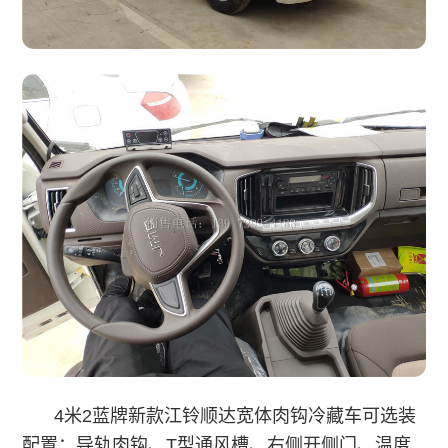
4米2蓝牌新款江铃顺达宽体肉钩冷藏车可选装
配置：导轨肉钩、T型通风槽、右侧开侧门、温度