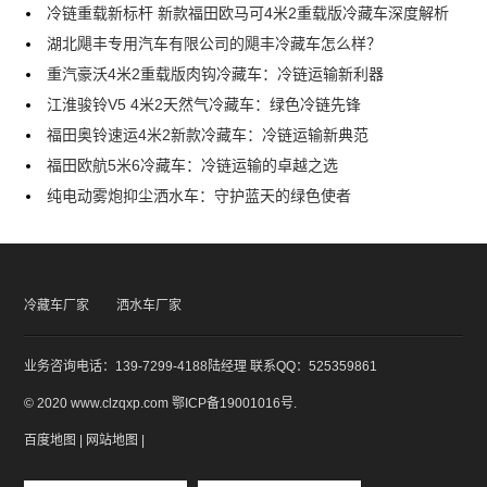
冷链重载新标杆 新款福田欧马可4米2重载版冷藏车深度解析
湖北飓丰专用汽车有限公司的飓丰冷藏车怎么样？
重汽豪沃4米2重载版肉钩冷藏车：冷链运输新利器
江淮骏铃V5 4米2天然气冷藏车：绿色冷链先锋
福田奥铃速运4米2新款冷藏车：冷链运输新典范
福田欧航5米6冷藏车：冷链运输的卓越之选
纯电动雾炮抑尘洒水车：守护蓝天的绿色使者
冷藏车厂家
洒水车厂家
业务咨询电话：139-7299-4188陆经理 联系QQ：525359861
© 2020 www.clzqxp.com
鄂ICP备19001016号
.
百度地图
|
网站地图
|