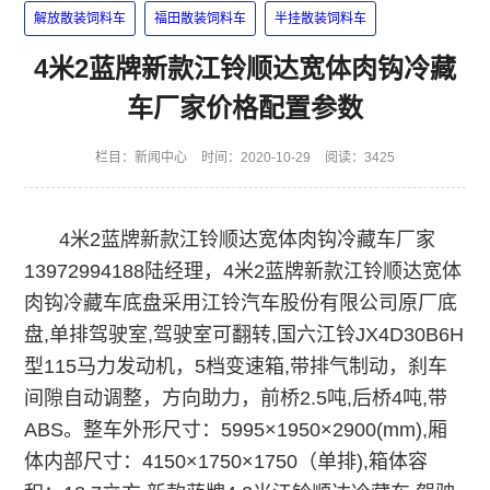
解放散装饲料车
福田散装饲料车
半挂散装饲料车
4米2蓝牌新款江铃顺达宽体肉钩冷藏
车厂家价格配置参数
栏目：
新闻中心
时间：2020-10-29
阅读：3425
4米2蓝牌新款江铃顺达宽体肉钩冷藏车厂家
13972994188陆经理，4米2蓝牌新款江铃顺达宽体
肉钩冷藏车底盘采用江铃汽车股份有限公司原厂底
盘,单排驾驶室,驾驶室可翻转,国六江铃JX4D30B6H
型115马力发动机，5档变速箱,带排气制动，刹车
间隙自动调整，方向助力，前桥2.5吨,后桥4吨,带
ABS。
整车外形尺寸：5995×1950×2900(mm),
厢
体内部尺寸：4150×1750×1750（单排),
箱体容