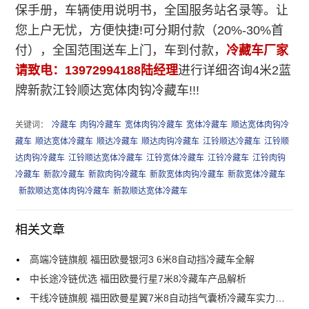
保手册，车辆使用说明书，全国服务站名录等。让
您上户无忧，方便快捷!可分期付款（20%-30%首
付），全国范围送车上门，车到付款，
冷藏车厂家
请致电：13972994188陆经理
进行详细咨询
4米2蓝
牌新款江铃顺达宽体肉钩冷藏车!!!
关键词：
冷藏车
肉钩冷藏车
宽体肉钩冷藏车
宽体冷藏车
顺达宽体肉钩冷
藏车
顺达宽体冷藏车
顺达冷藏车
顺达肉钩冷藏车
江铃顺达冷藏车
江铃顺
达肉钩冷藏车
江铃顺达宽体冷藏车
江铃宽体冷藏车
江铃冷藏车
江铃肉钩
冷藏车
新款冷藏车
新款肉钩冷藏车
新款宽体肉钩冷藏车
新款宽体冷藏车
新款顺达宽体肉钩冷藏车
新款顺达宽体冷藏车
相关文章
高端冷链旗舰 福田欧曼银河3 6米8自动挡冷藏车全解
中长途冷链优选 福田欧曼行星7米8冷藏车产品解析
干线冷链旗舰 福田欧曼星翼7米8自动挡气囊桥冷藏车实力解析