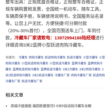
整车出具：正规底盘合格证，正规整车合格证，正
规车辆购置税发票，全国统一机动车，随车工具，
车辆质保手册，车辆使用说明书，全国服务站名录
等。让您上户无忧，方便快捷!
可分期付款
（20%-30%首付），全国范围送车上门，车到付
款，
冷藏车厂家请致电：13972994188陆经理
进行
详细咨询3米2蓝牌小型跃进肉钩冷藏车。
关键词：
冷藏车
肉钩冷藏车
跃进肉钩冷藏车
跃进冷藏车
小型冷藏车
小型
肉钩冷藏车
小型跃进肉钩冷藏车
小型跃进冷藏车
蓝牌冷藏车
蓝牌肉钩冷
藏车
蓝牌跃进肉钩冷藏车
蓝牌跃进冷藏车
3米2冷藏车
3米2肉钩冷藏车
3
米2跃进肉钩冷藏车
3米2跃进冷藏车
冷藏车厂家
肉钩冷藏车厂家
跃进肉钩
冷藏车厂家
跃进冷藏车厂家
相关文章
高端冷链旗舰 福田欧曼银河3 6米8自动挡冷藏车全解