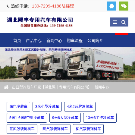
热线电话：
139-7299-4188陆经理
首页
产品中心
新闻中心
购车流程
公司简介
出口型冷藏车厂家【湖北飓丰专用汽车有限公司】
-
新闻中心
面包冷藏车
3米小型冷藏车
4米2蓝牌冷藏车
5米1-6米8中型冷藏车
9米6大型冷藏车
13米6半挂冷藏车
东风散装饲料车
陕汽散装饲料车
柳汽散装饲料车