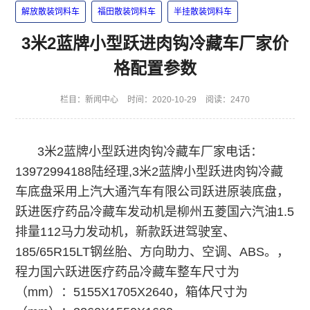
解放散装饲料车
福田散装饲料车
半挂散装饲料车
3米2蓝牌小型跃进肉钩冷藏车厂家价
格配置参数
栏目：
新闻中心
时间：2020-10-29
阅读：2470
3米2蓝牌小型跃进肉钩冷藏车
厂家电话：
13972994188陆经理,
3米2蓝牌小型跃进肉钩冷藏
车底盘
采用上汽大通汽车有限公司跃进原装底盘，
跃进医疗药品冷藏车发动机是柳州五菱国六汽油1.5
排量112马力发动机，新款跃进驾驶室、
185/65R15LT钢丝胎、方向助力、空调、ABS。
，
程力国六跃进医疗药品冷藏车
整车尺寸为
（mm）：
5155X1705X2640
，箱体尺寸为