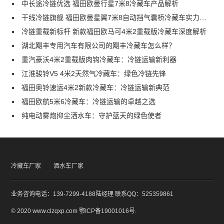
中长途冷链优选 福田欧曼行星7米8冷藏车产品解析
干线冷链旗舰 福田欧曼星翼7米8自动挡气囊桥冷藏车实力解析
冷链重载新标杆 新款福田欧马可4米2重载版冷藏车深度解析
湖北飓丰专用汽车有限公司的飓丰冷藏车怎么样？
重汽豪沃4米2重载版肉钩冷藏车：冷链运输新利器
江淮骏铃V5 4米2天然气冷藏车：绿色冷链先锋
福田奥铃速运4米2新款冷藏车：冷链运输新典范
福田欧航5米6冷藏车：冷链运输的卓越之选
纯电动雾炮抑尘洒水车：守护蓝天的绿色使者
冷藏车厂家
洒水车厂家
业务咨询电话：139-7299-4188陆经理 联系QQ：525359861
© 2020 www.clzqxp.com
鄂ICP备19001016号
.