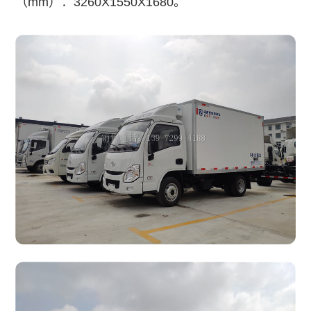
（mm）：
3260X1550X1680
。