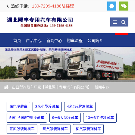
热线电话：
139-7299-4188陆经理
首页
产品中心
新闻中心
购车流程
公司简介
出口型冷藏车厂家【湖北飓丰专用汽车有限公司】
-
新闻中心
面包冷藏车
3米小型冷藏车
4米2蓝牌冷藏车
5米1-6米8中型冷藏车
9米6大型冷藏车
13米6半挂冷藏车
东风散装饲料车
陕汽散装饲料车
柳汽散装饲料车