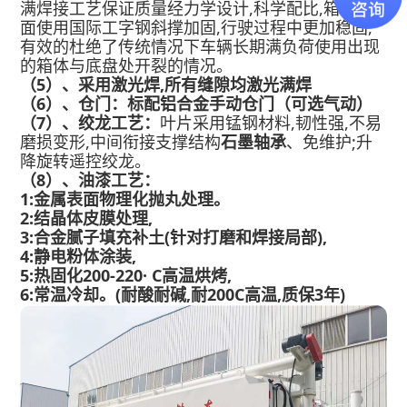
满焊接工艺保证质量经力学设计,科学配比,箱体侧
面使用国际工字钢斜撑加固,行驶过程中更加稳固,
有效的杜绝了传统情况下车辆长期满负荷使用出现
的箱体与底盘处开裂的情况。
（5）、采用激光焊,所有缝隙均激光满焊
（6）、仓门：标配铝合金手动仓门（可选气动）
（7）、绞龙工艺：
叶片采用锰钢材料,韧性强,不易
磨损变形,中间衔接支撑结构
石墨轴承
、免维护;升
降旋转遥控绞龙。
（8）、油漆工艺：
1:金属表面物理化抛丸处理。
2:结晶体皮膜处理,
3:合金腻子填充补土(针对打磨和焊接局部),
4:静电粉体涂装,
5:热固化200-220· C高温烘烤,
6:常温冷却。(耐酸耐碱,耐200C高温,质保3年)