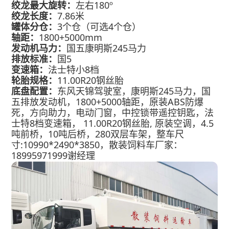
绞龙最大旋转：
左右180º
绞龙长度：
7.86米
罐体分仓：
3个仓（可选4个仓）
轴距：
1800+5000mm
发动机马力：
国五康明斯245马力
排放标准：
国5
变速箱：
法士特小8档
轮胎规格：
11.00R20钢丝胎
底盘配置：
东风天锦驾驶室，康明斯245马力，国
五排放发动机，1800+5000轴距，原装ABS防爆
死，方向助力，电动门窗，中控锁带遥控钥匙，法
士特8档变速箱， 11.00R20钢丝胎, 原装空调，4.5
吨前桥，10吨后桥，280双层车架，整车尺
寸:10990*2490*3850，散装饲料车厂家：
18995971999谢经理