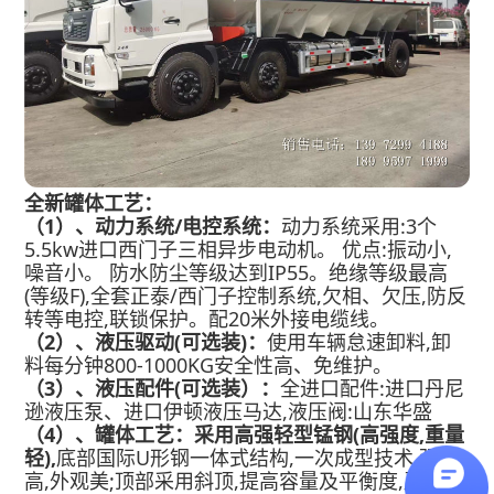
全新罐体工艺：
（1）、
动力系统/电控系统：
动力系统采用:3个
5.5kw进口西门子三相异步电动机。 优点:振动小,
噪音小。 防水防尘等级达到IP55。绝缘等级最高
(等级F),全套正泰/西门子控制系统,欠相、欠压,防反
转等电控,联锁保护。配20米外接电缆线。
（2）、液压驱动
(可选装)：
使用车辆怠速卸料,卸
料每分钟800-1000KG安全性高、免维护。
（3）、液压配件
(可选装）
：
全进口配件:进口丹尼
逊液压泵、进口伊顿液压马达,液压阀:山东华盛
（4）、罐体工艺：采用高强轻型锰钢(高强度,重量
轻),
底部国际U形钢一体式结构,一次成型技术,强度
高,外观美;顶部采用斜顶,提高容量及平衡度,严格的