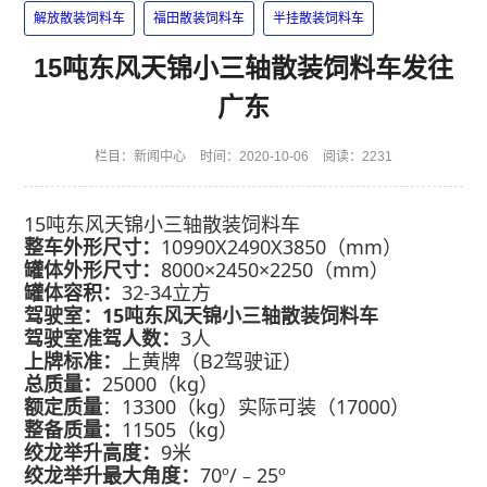
解放散装饲料车
福田散装饲料车
半挂散装饲料车
15吨东风天锦小三轴散装饲料车发往
广东
栏目：
新闻中心
时间：2020-10-06
阅读：2231
15吨东风天锦小三轴散装饲料车
整车外形尺寸：
10990X2490X3850
（mm）
罐体
外形
尺寸：
8000×2450×2250（mm）
罐体容积：
32-34立方
驾驶室：
15吨东风天锦小三轴散装饲料车
驾驶室准驾人数
：
3人
上牌标准：
上黄牌（B2驾驶证）
总质量：
25000（kg）
额定质量
：13300（kg）实际可装（17000）
整备质量：
11505（kg）
绞龙举升高度：
9米
绞龙举升最大角度：
70º/﹣25º