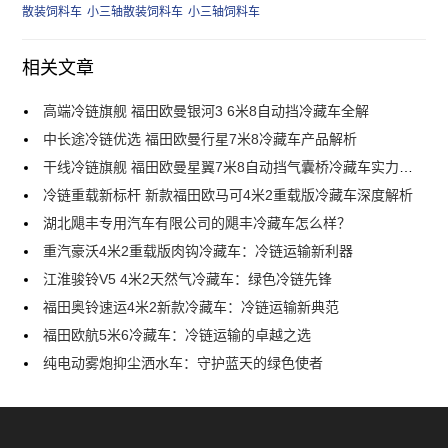
散装饲料车
小三轴散装饲料车
小三轴饲料车
相关文章
高端冷链旗舰 福田欧曼银河3 6米8自动挡冷藏车全解
中长途冷链优选 福田欧曼行星7米8冷藏车产品解析
干线冷链旗舰 福田欧曼星翼7米8自动挡气囊桥冷藏车实力解析
冷链重载新标杆 新款福田欧马可4米2重载版冷藏车深度解析
湖北飓丰专用汽车有限公司的飓丰冷藏车怎么样？
重汽豪沃4米2重载版肉钩冷藏车：冷链运输新利器
江淮骏铃V5 4米2天然气冷藏车：绿色冷链先锋
福田奥铃速运4米2新款冷藏车：冷链运输新典范
福田欧航5米6冷藏车：冷链运输的卓越之选
纯电动雾炮抑尘洒水车：守护蓝天的绿色使者