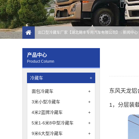
出口型冷藏车厂家【湖北飓丰专用汽车有限公司】
-
新闻中心
产品中心
Product Column
冷藏车
+
东风天龙铝
面包冷藏车
+
3米小型冷藏车
+
1，分层装
4米2蓝牌冷藏车
+
5米1-6米8中型冷藏车
+
9米6大型冷藏车
+