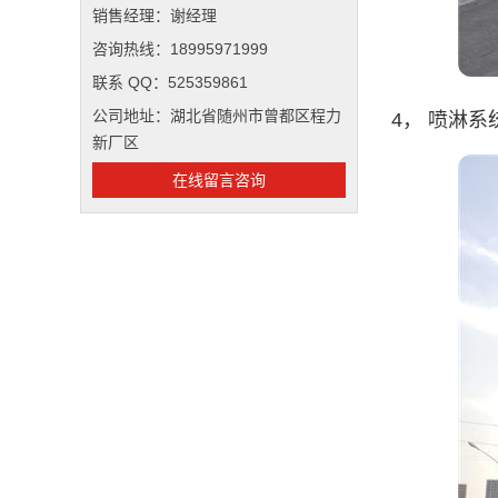
销售经理：谢经理
咨询热线：18995971999
联系 QQ：525359861
公司地址：湖北省随州市曾都区程力
4， 喷淋
新厂区
在线留言咨询