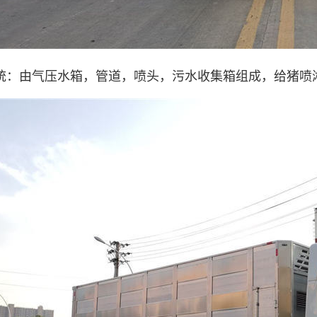
系统：由气压水箱，管道，喷头，污水收集箱组成，给猪喷