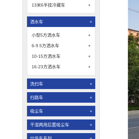
13米6半挂冷藏车
+
洒水车
+
小型5方洒水车
+
6-9.5方洒水车
+
10-15方洒水车
+
16-23方洒水车
+
洗扫车
+
扫路车
+
吸尘车
+
干湿两用后置吸尘车
+
垃圾车系列
+