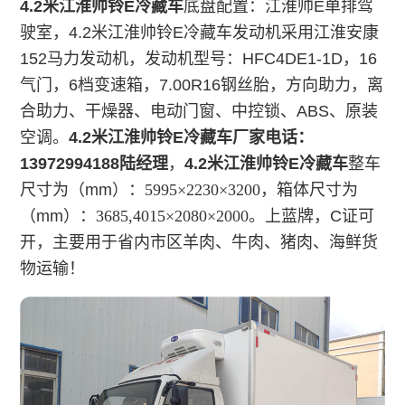
4.2米江淮帅铃
E
冷藏车
底盘配置：
江淮帅E单排驾
驶室，
4.2米江淮帅铃
E
冷藏车
发动机采用江淮安康
152马力发动机，发动机型号：HFC4DE1-1D，16
气门，6档变速箱，7.00R16钢丝胎，方向助力，离
合助力、干燥器、电动门窗、中控锁、ABS、原装
空调。
4.2米江淮帅铃
E
冷藏车
厂家电话：
13972994188陆经理
，
4.2米江淮帅铃
E
冷藏车
整车
尺寸为（mm）：
5995×223
0×3200
，箱体尺寸为
（mm）：
3685,
4015×2080×2000
。上蓝牌，C证可
开，主要用于省内市区羊肉、牛肉、猪肉、海鲜货
物运输！