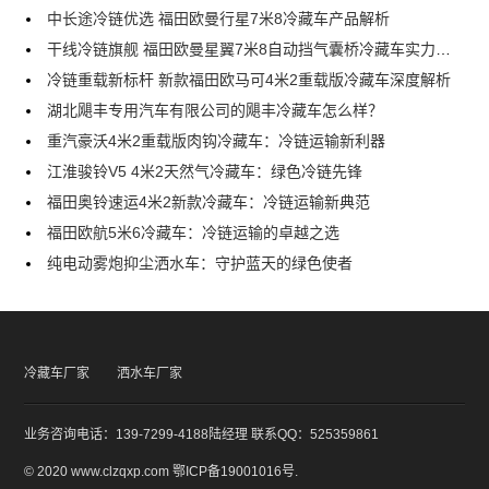
中长途冷链优选 福田欧曼行星7米8冷藏车产品解析
干线冷链旗舰 福田欧曼星翼7米8自动挡气囊桥冷藏车实力解析
冷链重载新标杆 新款福田欧马可4米2重载版冷藏车深度解析
湖北飓丰专用汽车有限公司的飓丰冷藏车怎么样？
重汽豪沃4米2重载版肉钩冷藏车：冷链运输新利器
江淮骏铃V5 4米2天然气冷藏车：绿色冷链先锋
福田奥铃速运4米2新款冷藏车：冷链运输新典范
福田欧航5米6冷藏车：冷链运输的卓越之选
纯电动雾炮抑尘洒水车：守护蓝天的绿色使者
冷藏车厂家
洒水车厂家
业务咨询电话：139-7299-4188陆经理 联系QQ：525359861
© 2020 www.clzqxp.com
鄂ICP备19001016号
.