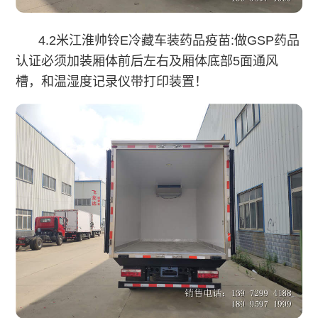
4.2米江淮帅铃
E
冷藏车
装药品疫苗:做GSP药品
认证必须加装厢体前后左右及厢体底部5面通风
槽，和温湿度记录仪带打印装置！