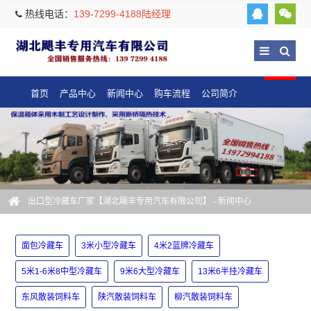
热线电话：
139-7299-4188陆经理
首页
产品中心
新闻中心
购车流程
公司简介
出口型冷藏车厂家【湖北飓丰专用汽车有限公司】
-
新闻中心
面包冷藏车
3米小型冷藏车
4米2蓝牌冷藏车
5米1-6米8中型冷藏车
9米6大型冷藏车
13米6半挂冷藏车
东风散装饲料车
陕汽散装饲料车
柳汽散装饲料车