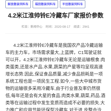
解放散装饲料车
福田散装饲料车
半挂散装饲料车
4.2米江淮帅铃E冷藏车厂家报价参数
栏目：
新闻中心
时间：2020-08-17
阅读：2941
4.2米江淮帅铃E冷藏车是我国农产品冷藏运输
车的主力车，市场需求量大,上蓝牌，C1驾驶证就
可以开，
4.2米江淮帅铃
E
冷藏车
无论是运输根食.肉
类蛋类,还是水产品.水果,蔬菜的产星等均呈现高速
增长态势.因此,保证食品质量,减少食品损耗是一项
系统工程也是一项民生工程.如今,一些大中城市货
物的运输很多采用冷藏车,由于行业普及率仍然很
低,每年还是会有大星的食品.肉类水果,葫菜,药品.酒
类等在运输过程中发生变质而造成不必要的损失.大
力推广和应用节能环保型冷藏车,对于进 步整合泠