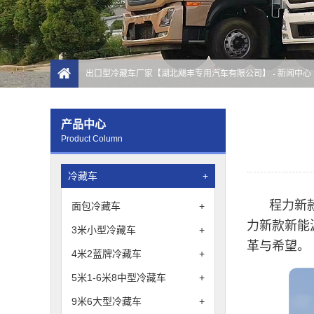
出口型冷藏车厂家【湖北飓丰专用汽车有限公司】
-
新闻中心
产品中心
Product Column
冷藏车
+
程力新
面包冷藏车
+
力新款新能
3米小型冷藏车
+
革与希望。
4米2蓝牌冷藏车
+
5米1-6米8中型冷藏车
+
9米6大型冷藏车
+