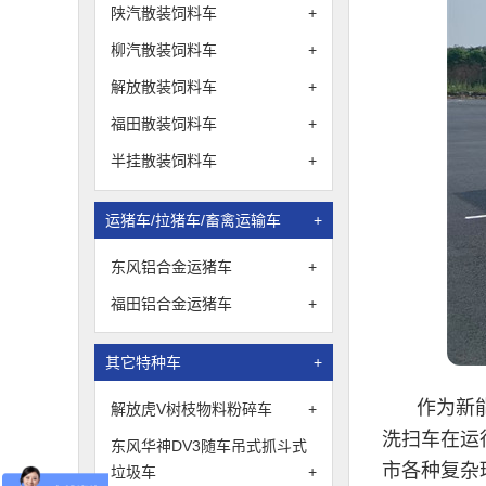
陕汽散装饲料车
+
柳汽散装饲料车
+
解放散装饲料车
+
福田散装饲料车
+
半挂散装饲料车
+
运猪车/拉猪车/畜禽运输车
+
东风铝合金运猪车
+
福田铝合金运猪车
+
其它特种车
+
作为新
解放虎V树枝物料粉碎车
+
洗扫车在运
东风华神DV3随车吊式抓斗式
市各种复杂
垃圾车
+