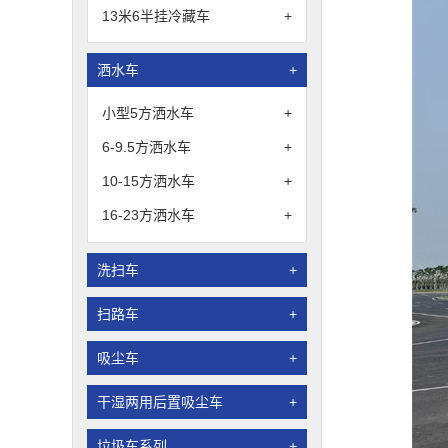
13米6半挂冷藏车
+
洒水车
+
小型5方洒水车
+
6-9.5方洒水车
+
10-15方洒水车
+
16-23方洒水车
+
洗扫车
+
扫路车
+
吸尘车
+
干湿两用后置吸尘车
+
垃圾车系列
+