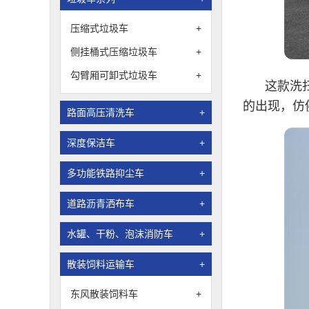
压缩式垃圾车
+
侧挂桶式压缩垃圾车
+
勾臂厢可卸式垃圾车
+
这款洗
的出现，仿
路面高压清洗车
+
深度保洁车
+
多功能铁路抑尘车
+
道路沥青洒布车
+
水罐、干粉、泡沫消防车
+
散装饲料运输车
+
东风散装饲料车
+