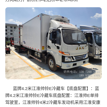
蓝牌4.2米江淮帅铃E冷藏车【底盘配置】：蓝
牌4.2米江淮帅铃E冷藏车底盘配置：江淮帅E单排
驾驶室，江淮帅铃4米2冷藏车发动机采用江淮安康