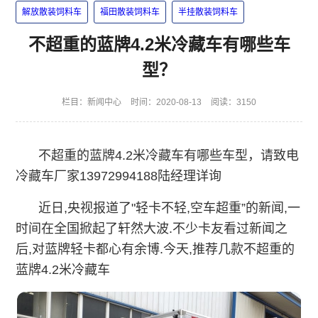
解放散装饲料车
福田散装饲料车
半挂散装饲料车
不超重的蓝牌4.2米冷藏车有哪些车
型？
栏目：
新闻中心
时间：2020-08-13
阅读：3150
不超重的蓝牌4.2米冷藏车有哪些车型，请致电
冷藏车厂家13972994188陆经理详询
近日,央视报道了"轻卡不轻,空车超重”的新闻,一
时间在全国掀起了轩然大波.不少卡友看过新闻之
后,对蓝牌轻卡都心有余博.今天,推荐几款不超重的
蓝牌4.2米冷藏车