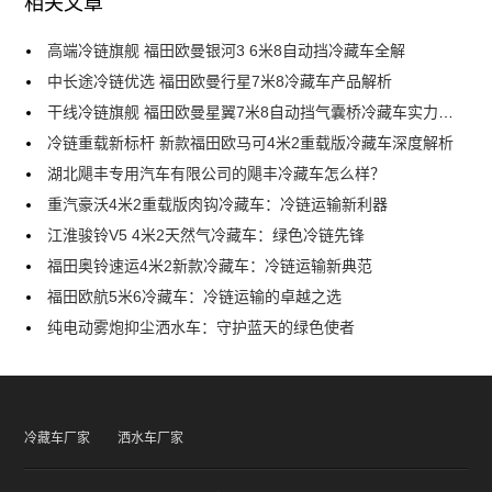
相关文章
高端冷链旗舰 福田欧曼银河3 6米8自动挡冷藏车全解
中长途冷链优选 福田欧曼行星7米8冷藏车产品解析
干线冷链旗舰 福田欧曼星翼7米8自动挡气囊桥冷藏车实力解析
冷链重载新标杆 新款福田欧马可4米2重载版冷藏车深度解析
湖北飓丰专用汽车有限公司的飓丰冷藏车怎么样？
重汽豪沃4米2重载版肉钩冷藏车：冷链运输新利器
江淮骏铃V5 4米2天然气冷藏车：绿色冷链先锋
福田奥铃速运4米2新款冷藏车：冷链运输新典范
福田欧航5米6冷藏车：冷链运输的卓越之选
纯电动雾炮抑尘洒水车：守护蓝天的绿色使者
冷藏车厂家
洒水车厂家