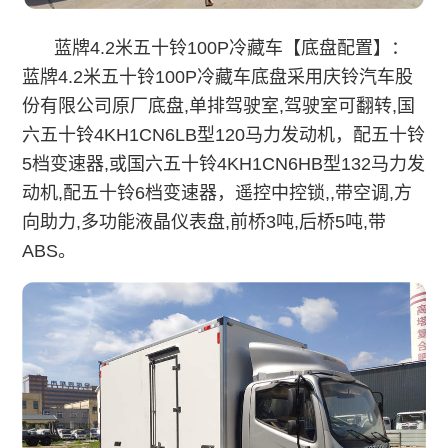
蓝牌4.2米五十铃100P冷藏车【底盘配置】：
蓝牌4.2米五十铃100P冷藏车底盘采用庆铃汽车股
份有限公司原厂底盘,单排驾驶室,驾驶室可翻转,国
六五十铃4KH1CN6LB型120马力发动机，配五十铃
5档变速器,或国六五十铃4KH1CN6HB型132马力发
动机,配五十铃6档变速器，遥控中控锁,,带空调,方
向助力,多功能液晶仪表盘,前桥3吨,后桥5吨,带
ABS。