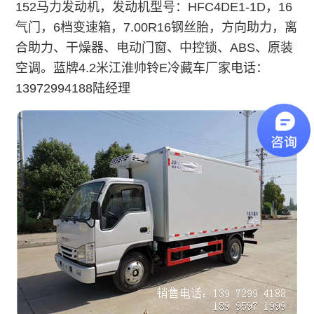
152马力发动机，发动机型号：HFC4DE1-1D，16
气门，6档变速箱，7.00R16钢丝胎，方向助力，离
合助力、干燥器、电动门窗、中控锁、ABS、原装
空调。蓝牌4.2米江淮帅铃E冷藏车厂家电话：
13972994188陆经理