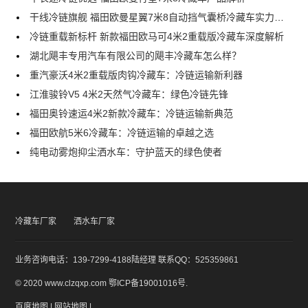
干线冷链旗舰 福田欧曼星翼7米8自动挡气囊桥冷藏车实力解析
冷链重载新标杆 新款福田欧马可4米2重载版冷藏车深度解析
湖北飓丰专用汽车有限公司的飓丰冷藏车怎么样？
重汽豪沃4米2重载版肉钩冷藏车：冷链运输新利器
江淮骏铃V5 4米2天然气冷藏车：绿色冷链先锋
福田奥铃速运4米2新款冷藏车：冷链运输新典范
福田欧航5米6冷藏车：冷链运输的卓越之选
纯电动雾炮抑尘洒水车：守护蓝天的绿色使者
冷藏车厂家
洒水车厂家
业务咨询电话：139-7299-4188陆经理 联系QQ：525359861
© 2020 www.clzqxp.com
鄂ICP备19001016号
.
百度地图
|
网站地图
|