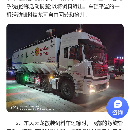
系统(俗称活动搅笼)以将饲料输出。车顶平置的一
根活动卸料绞龙可自由回转和抬升。
3、
东风天龙散装饲料车
运输时，顶部的螺旋管