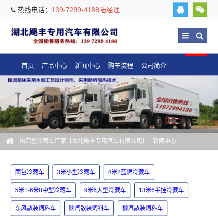
热线电话：
139-7299-4188陆经理
首页
产品中心
新闻中心
购车流程
公司简介
出口型冷藏车厂家【湖北飓丰专用汽车有限公司】
-
新闻中心
面包冷藏车
3米小型冷藏车
4米2蓝牌冷藏车
5米1-6米8中型冷藏车
9米6大型冷藏车
13米6半挂冷藏车
东风散装饲料车
陕汽散装饲料车
柳汽散装饲料车