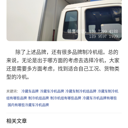
除了上述品牌，还有很多品牌制冷机组。总的
来说，无论是出于哪方面的考虑去选择冷机，大家
还是需要多方面考虑，找到适合自己工况、货物类
型的冷机。
关键词：
冷藏车品牌
冷藏车冷机品牌
冷藏车制冷机组品牌
冷藏车制冷机
组有哪些品牌
制冷机组品牌
制冷机组有哪些品牌
冷藏车冷机品牌有哪些
国内有哪些冷藏车冷机品牌
相关文章