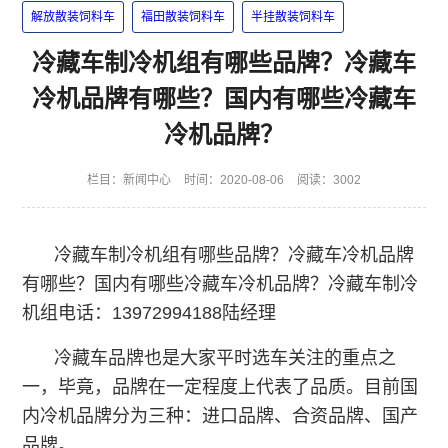
解放散装饲料车
福田散装饲料车
半挂散装饲料车
冷藏车制冷机组有哪些品牌？冷藏车
冷机品牌有哪些？国内有哪些冷藏车
冷机品牌？
栏目：
新闻中心
时间：2020-08-06
阅读：3002
冷藏车制冷机组有哪些品牌？冷藏车冷机品牌
有哪些？国内有哪些冷藏车冷机品牌？冷藏车制冷
机组电话：13972994188陆经理
冷藏车品牌也是大家平时选车关注的重点之
一，毕竟，品牌在一定程度上代表了品质。目前国
内冷机品牌分为三种：进口品牌、合资品牌、国产
品牌。