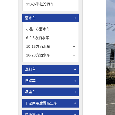
13米6半挂冷藏车
+
洒水车
+
小型5方洒水车
+
6-9.5方洒水车
+
10-15方洒水车
+
16-23方洒水车
+
洗扫车
+
扫路车
+
吸尘车
+
干湿两用后置吸尘车
+
垃圾车系列
+