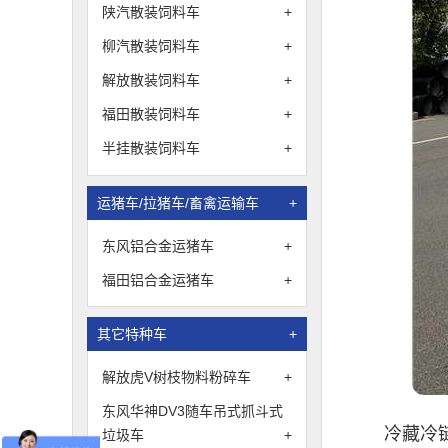
陕汽散装饲料车
+
柳汽散装饲料车
+
解放散装饲料车
+
福田散装饲料车
+
半挂散装饲料车
+
运猪车/拉猪车/畜禽运输车
+
东风铝合金运猪车
+
福田铝合金运猪车
+
其它特种车
+
解放虎V树枝物料粉碎车
+
东风华神DV3随车吊式抓斗式
冷藏冷
垃圾车
+