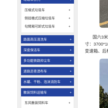
压缩式垃圾车
+
侧挂桶式压缩垃圾车
+
勾臂厢可卸式垃圾车
+
国六3
路面高压清洗车
+
寸：3700
深度保洁车
+
变速箱、后
多功能铁路抑尘车
+
道路沥青洒布车
+
水罐、干粉、泡沫消防车
+
散装饲料运输车
+
东风散装饲料车
+