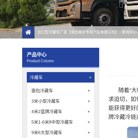
出口型冷藏车厂家【湖北飓丰专用汽车有限公司】
-
新闻中心
产品中心
Product Column
冷藏车
+
随着“
面包冷藏车
+
求迫切，如
3米小型冷藏车
+
能获得更好
4米2蓝牌冷藏车
+
牌冷藏冷链
5米1-6米8中型冷藏车
+
9米6大型冷藏车
+