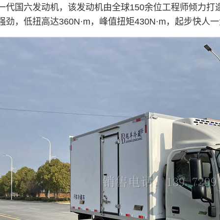
一代国六
发动机
，该发动机由全球150余位工程师倾力打
劲，低扭高达360N·m，峰值扭矩430N·m，起步快人