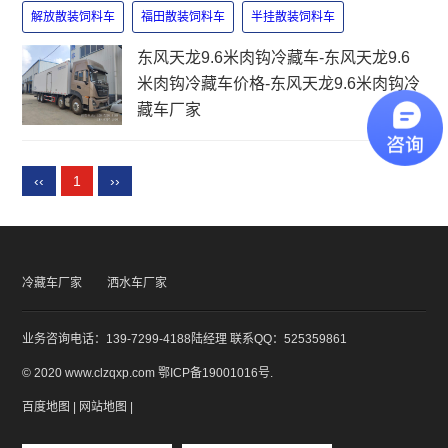
解放散装饲料车
福田散装饲料车
半挂散装饲料车
东风天龙9.6米肉钩冷藏车-东风天龙9.6
米肉钩冷藏车价格-东风天龙9.6米肉钩冷
藏车厂家
‹‹
1
››
冷藏车厂家
洒水车厂家
业务咨询电话：139-7299-4188陆经理 联系QQ：525359861
© 2020 www.clzqxp.com
鄂ICP备19001016号
.
百度地图
|
网站地图
|