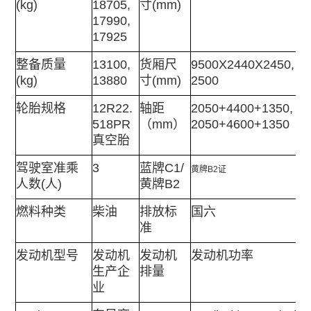
(kg)
18705,
寸(mm)
17990,
17925
整备质量
13100,
货厢尺
9500X2440X2450,
(kg)
13880
寸(mm)
2500
轮胎规格
12R22.
轴距
2050+4400+1350,
518PR
（mm）
2050+4600+1350
真空胎
驾驶室准乘
3
蓝牌C1/
黄牌B2证
人数(人)
黄牌B2
燃料种类
柴油
排放标
国六
准
发动机型号
发动机
发动机
发动机功率
生产企
排量
业