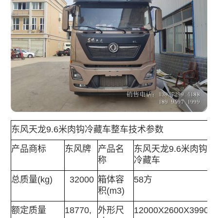
东风天龙9.6米肉钩冷藏车
整车技术参数
产品商标
东风牌
产品名
东风天龙9.6米肉钩
称
冷藏车
总质量(kg)
32000
箱体容
58方
积(m3)
额定质量
18770,
外形尺
12000X2600X3990