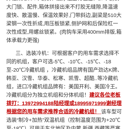
大门锁、配件,箱体拼接出来不打胶无缝隙,降温速
度快、散温慢、保温效果好,门带斜边,副梁是510大
梁钢一次性折成,用压板锁紧,侧护网和后保险杠一
次性成型,用螺丝锁紧。(肉钩车采用400mm排版,箱
体承载力更强)
三、选装冷机：可根据客户的用车需求选择不
同的机组，客户可选-5℃、-10℃、-15℃、-18
至-20℃冷藏机组 ，冷藏机组品牌有国产劲达K牌、
韩亚、汉雪、华泰、松寒、凯雪、超酷..等冷藏机
组，进口冷藏机组品牌有：美国开利、美国冷王。
冷藏机组分为独立机组和分体机组！
建议各位老板
拨打：13972994188陆经理或18995971999谢经理
根据您的用车需求推荐合适的冷藏机组！
该车型可
选装“制冷+加热”双温机组（控制温度范围为+20℃
至-18℃）可用于东北地区及内蒙 新疆 西藏等严寒