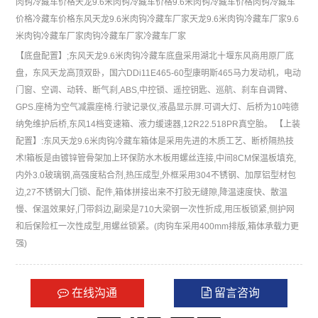
肉钩冷藏车价格
天龙9.6米肉钩冷藏车价格
9.6米肉钩冷藏车价格
肉钩冷藏车
价格
冷藏车价格
东风天龙9.6米肉钩冷藏车厂家
天龙9.6米肉钩冷藏车厂家
9.6
米肉钩冷藏车厂家
肉钩冷藏车厂家
冷藏车厂家
【底盘配置】;东风天龙9.6米肉钩冷藏车底盘采用湖北十堰东风商用原厂底
盘，东风天龙高顶双卧，国六DDi11E465-60型康明斯465马力发动机，电动
门窗、空调、动转、断气刹,ABS,中控锁、遥控钥匙、巡航、刹车自调臂、
GPS.座椅为空气减震座椅.行驶记录仪,液晶显示屏.可调大灯、后桥为10吨德
纳免维护后桥,东风14档变速箱、液力缓速器,12R22.518PR真空胎。 【上装
配置】:东风天龙9.6米肉钩冷藏车箱体是采用先进的木质工艺、断桥隔热技
术!箱板是由镀锌管骨架加上环保防水木板用螺丝连接,中间8CM保温板填充,
内外3.0玻璃钢,高强度粘合剂,热压成型,外框采用304不锈钢、加厚铝型材包
边,27不锈钢大门锁、配件,箱体拼接出来不打胶无缝隙,降温速度快、散温
慢、保温效果好,门带斜边,副梁是710大梁钢一次性折成,用压板锁紧,侧护网
和后保险杠一次性成型,用螺丝锁紧。(肉钩车采用400mm排版,箱体承载力更
强)
在线沟通
留言咨询