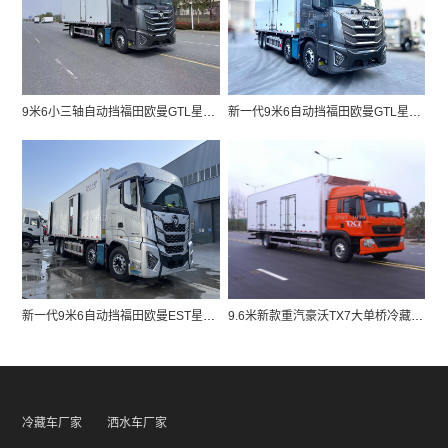
9米6小三轴自动挡福田欧曼GTL星翼pro冷藏车
新一代9米6自动挡福田欧曼GTL星翼pro冷藏车
新一代9米6自动挡福田欧曼EST星辉版箱式冷藏车
9.6米新款重汽豪沃TX7大单桥冷藏车厂家
冷藏车厂家
洒水车厂家