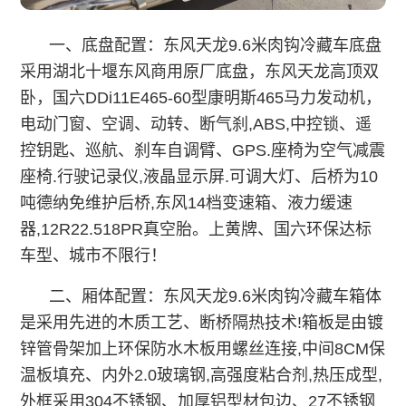
一、底盘配置：东风天龙9.6米肉钩冷藏车底盘
采用湖北十堰东风商用原厂底盘，东风天龙高顶双
卧，国六DDi11E465-60型康明斯465马力发动机，
电动门窗、空调、动转、断气刹,ABS,中控锁、遥
控钥匙、巡航、刹车自调臂、GPS.座椅为空气减震
座椅.行驶记录仪,液晶显示屏.可调大灯、后桥为10
吨德纳免维护后桥,东风14档变速箱、液力缓速
器,12R22.518PR真空胎。上黄牌、国六环保达标
车型、城市不限行！
二、厢体配置：东风天龙9.6米肉钩冷藏车箱体
是采用先进的木质工艺、断桥隔热技术!箱板是由镀
锌管骨架加上环保防水木板用螺丝连接,中间8CM保
温板填充、内外2.0玻璃钢,高强度粘合剂,热压成型,
外框采用304不锈钢、加厚铝型材包边、27不锈钢