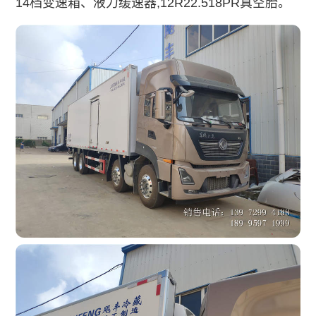
14档变速箱、液力缓速器,12R22.518PR真空胎。