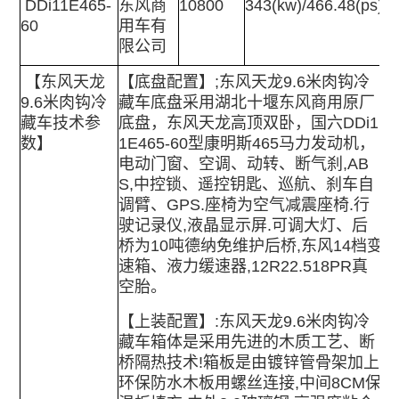
DDi11E465-
东风商
10800
343(kw)/466.48(ps)
60
用车有
限公司
【
东风天龙
【底盘配置】;
东风天龙9.6米肉钩冷
9.6米肉钩冷
藏车
底盘采用湖北十堰东风商用原厂
藏车
技术参
底盘，东风天龙高顶双卧，国六DDi1
数】
1E465-60型康明斯465马力发动机，
电动门窗、空调、动转、断气刹,AB
S,中控锁、遥控钥匙、巡航、刹车自
调臂、GPS.座椅为空气减震座椅.行
驶记录仪,液晶显示屏.可调大灯、后
桥为10吨德纳免维护后桥,东风14档变
速箱、液力缓速器,12R22.518PR真
空胎。
【上装配置】:
东风天龙9.6米肉钩冷
藏车
箱体是采用先进的木质工艺、断
桥隔热技术!箱板是由镀锌管骨架加上
环保防水木板用螺丝连接,中间8CM保