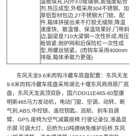
温板填充,内外3.0玻璃钢,高强度粘合
剂,热压成型,外框采用304不锈钢、加
厚铝型材包边,27不锈钢大门锁、配
件,箱体拼接出来不打胶无缝隙,降温
速度快、散温慢、保温效果好,门带斜
边,副梁是710大梁钢一次性折成,用压
板锁紧,侧护网和后保险杠一次性成
型,用螺丝锁紧。(肉钩车采用400mm
排版,箱体承载力更强)
东风天龙9.6米肉钩冷藏车底盘配置：
东风天龙
9.6米肉钩冷藏车
底盘采用湖北十堰东风商用原厂底
盘，东风天龙高顶双卧，国六DDi11E465-60型康
明斯465马力发动机，电动门窗、空调、动转、断
气刹,ABS,中控锁、遥控钥匙、巡航、刹车自调
臂、GPS.座椅为空气减震座椅.行驶记录仪,液晶显
示屏.可调大灯、后桥为10吨德纳免维护后桥,东风