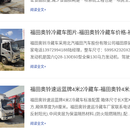
阅读全文+
福田奥铃冷藏车图片-福田奥铃冷藏车价格-
福田奥铃冷藏车采用北汽福田汽车股份有限公司福田原
家电话13972994188陆经理，整车尺寸：5995X2320
发动机是国六Q28-130E60型全柴130马力发动机、驾驶室
阅读全文+
​福田奥铃速运蓝牌4米2冷藏车-​福田奥铃4
福田奥铃速运蓝牌4米2冷藏车标准配置:箱体尺寸长X宽X高为:
方,厢体厚度为8厘米。福田奥铃速运冷藏车厂家联系电话：1
反射阳光),中间夹层为保温隔热材料,(防火阻燃隔热),配..
阅读全文+