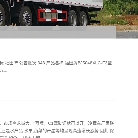
牌 公告批次 343 产品名称 福田牌BJ5048XLC-F3型
...
，市场需求量大,上蓝牌，C1驾驶证就可以开，冷藏车厂家联
蛋类,还是水产品.水果,蔬菜的产星等均呈现高速增长态势.因此,保
.如今,一些大中城...