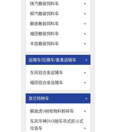
陕汽散装饲料车
+
柳汽散装饲料车
+
解放散装饲料车
+
福田散装饲料车
+
半挂散装饲料车
+
运猪车/拉猪车/畜禽运输车
+
东风铝合金运猪车
+
福田铝合金运猪车
+
其它特种车
+
解放虎V树枝物料粉碎车
+
东风华神DV3随车吊式抓斗式
垃圾车
+