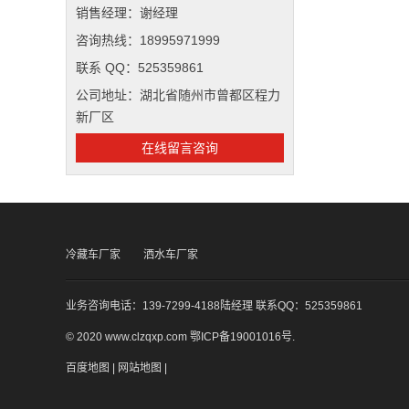
销售经理：谢经理
咨询热线：18995971999
联系 QQ：525359861
公司地址：湖北省随州市曾都区程力
新厂区
在线留言咨询
冷藏车厂家
洒水车厂家
业务咨询电话：139-7299-4188陆经理 联系QQ：525359861
© 2020 www.clzqxp.com
鄂ICP备19001016号
.
百度地图
|
网站地图
|