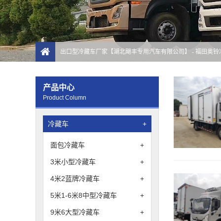
出口型冷藏车厂家【湖北飓丰专用汽车有限公司】
- 福田奥
产品中心
Product Column
冷藏车
+
面包冷藏车
+
3米小型冷藏车
+
4米2蓝牌冷藏车
+
5米1-6米8中型冷藏车
+
9米6大型冷藏车
+