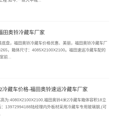
福田奥铃冷藏车厂家
装底盘，福田奥铃冷藏车价格优惠、美丽，福田奥铃冷藏车厂
X3265，箱体尺寸：4085X2100X2100。福田速运冷藏车配的
前...
米2冷藏车价格-​福田奥铃速运冷藏车厂家
4080X2100X2100,福田奥铃4米2冷藏车箱体容积18立
3972994188陆经理内外板材采用冷藏车专用玻璃钢,(可
.