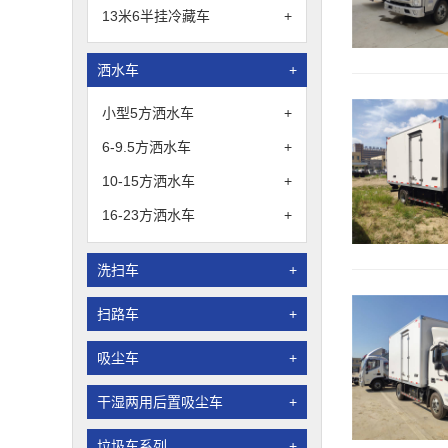
13米6半挂冷藏车
+
洒水车
+
小型5方洒水车
+
6-9.5方洒水车
+
10-15方洒水车
+
16-23方洒水车
+
洗扫车
+
扫路车
+
吸尘车
+
干湿两用后置吸尘车
+
垃圾车系列
+