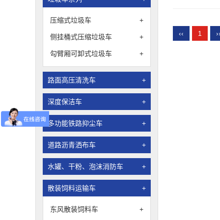
压缩式垃圾车
+
‹‹
1
›
侧挂桶式压缩垃圾车
+
勾臂厢可卸式垃圾车
+
路面高压清洗车
+
深度保洁车
+
多功能铁路抑尘车
+
道路沥青洒布车
+
水罐、干粉、泡沫消防车
+
散装饲料运输车
+
东风散装饲料车
+