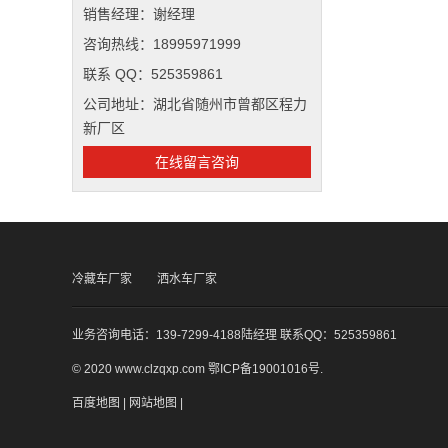
销售经理：谢经理
咨询热线：18995971999
联系 QQ：525359861
公司地址：湖北省随州市曾都区程力
新厂区
在线留言咨询
冷藏车厂家
洒水车厂家
业务咨询电话：139-7299-4188陆经理 联系QQ：525359861
© 2020 www.clzqxp.com
鄂ICP备19001016号
.
百度地图
|
网站地图
|