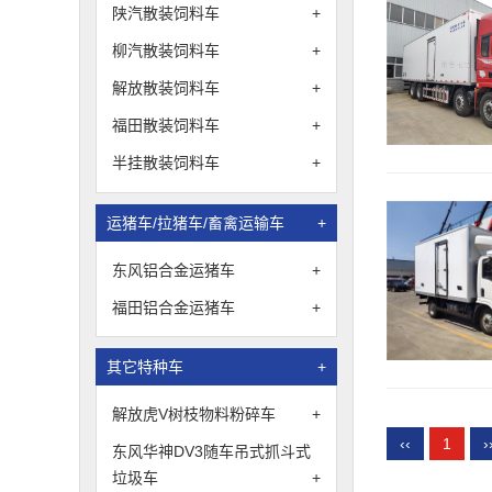
陕汽散装饲料车
+
柳汽散装饲料车
+
解放散装饲料车
+
福田散装饲料车
+
半挂散装饲料车
+
运猪车/拉猪车/畜禽运输车
+
东风铝合金运猪车
+
福田铝合金运猪车
+
其它特种车
+
解放虎V树枝物料粉碎车
+
‹‹
1
›
东风华神DV3随车吊式抓斗式
垃圾车
+