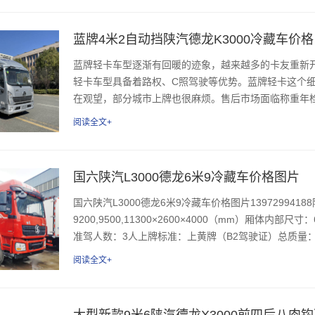
蓝牌4米2自动挡陕汽德龙K3000冷藏车价格
蓝牌轻卡车型逐渐有回暖的迹象，越来越多的卡友重新
轻卡车型具备着路权、C照驾驶等优势。蓝牌轻卡这个
在观望，部分城市上牌也很麻烦。售后市场面临称重年检
阅读全文+
国六陕汽L3000德龙6米9冷藏车价格图片
国六陕汽L3000德龙6米9冷藏车价格图片139729941
9200,9500,11300×2600×4000（mm）厢体内部尺寸
准驾人数：3人上牌标准：上黄牌（B2驾驶证）总质量：180
阅读全文+
大型新款9米6陕汽德龙X3000前四后八肉