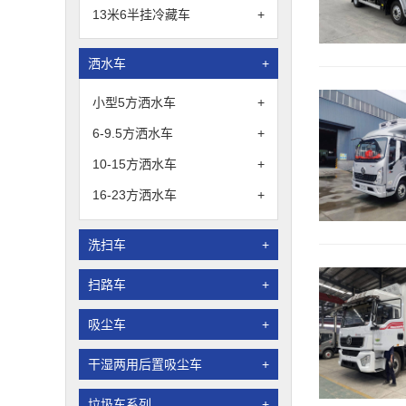
13米6半挂冷藏车
+
洒水车
+
小型5方洒水车
+
6-9.5方洒水车
+
10-15方洒水车
+
16-23方洒水车
+
洗扫车
+
扫路车
+
吸尘车
+
干湿两用后置吸尘车
+
垃圾车系列
+