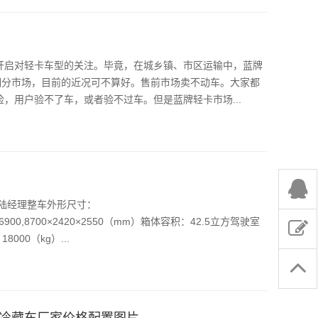
开启对轻卡车型的关注。毕竟，在城乡镇、市区运输中，蓝牌
细分市场，目前的近况可不算好。售前市场卖不动车。大家都
，用户验不了车，或者验不过车。但是蓝牌轻卡市场...
88陆经理整车外形尺寸：
：6900,8700×2420×2550（mm）箱体容积：42.5立方驾驶室
00（kg）...
钩冷藏车厂家价格配置图片