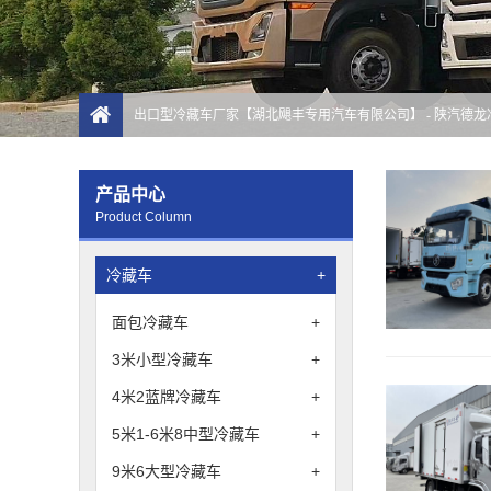
出口型冷藏车厂家【湖北飓丰专用汽车有限公司】
- 陕汽德
产品中心
Product Column
冷藏车
+
面包冷藏车
+
3米小型冷藏车
+
4米2蓝牌冷藏车
+
5米1-6米8中型冷藏车
+
9米6大型冷藏车
+