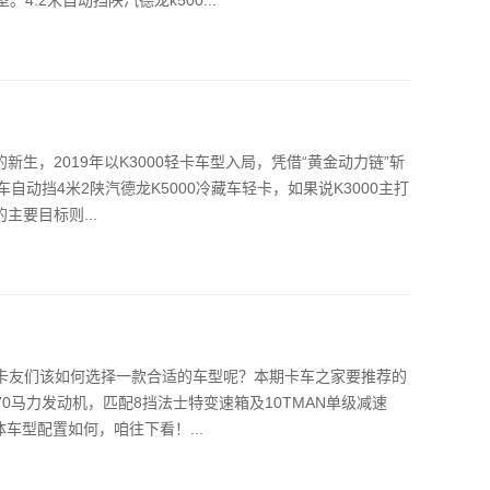
新生，2019年以K3000轻卡车型入局，凭借“黄金动力链”斩
自动挡4米2陕汽德龙K5000冷藏车轻卡，如果说K3000主打
主要目标则...
那卡友们该如何选择一款合适的车型呢？本期卡车之家要推荐的
70马力发动机，匹配8挡法士特变速箱及10TMAN单级减速
体车型配置如何，咱往下看！...