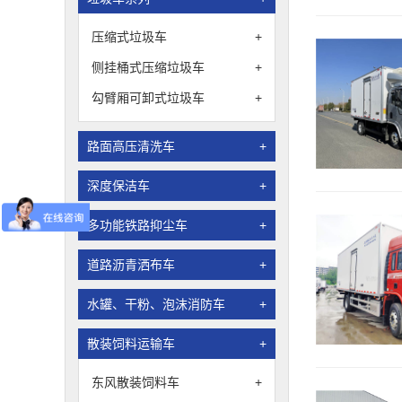
压缩式垃圾车
+
侧挂桶式压缩垃圾车
+
勾臂厢可卸式垃圾车
+
路面高压清洗车
+
深度保洁车
+
多功能铁路抑尘车
+
道路沥青洒布车
+
水罐、干粉、泡沫消防车
+
散装饲料运输车
+
东风散装饲料车
+