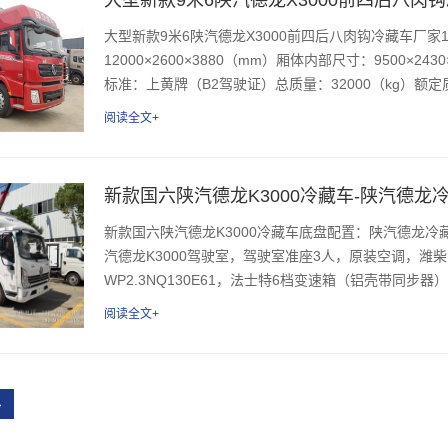
大型新款9米6陕汽德龙X3000前四后八肉钩冷藏车厂家13
12000×2600×3880（mm）厢体内部尺寸：9500×
标准：上黄牌（B2驾驶证）总质量：32000（kg）额定质量：
阅读全文+
新款国六陕汽德龙K3000冷藏车-陕汽德龙
新款国六陕汽德龙K3000冷藏车底盘配置：陕汽德龙冷藏
汽德龙K3000驾驶室，驾驶室准座3人，原装空调，潍柴
WP2.3NQ130E61，法士特6档变速箱（铝壳带同步器）
阅读全文+
›