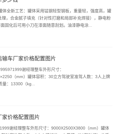
车罐体全新工艺：罐体采用锰钢轻型钢板，重量轻，强度高，罐
处理，合金腻子填充（针对性打磨和局部补充焊接），静电粉
面固化后可用小刀在漆面随意刮划。油漆静电涂...
运输车厂家价格配置图片
95971999谢经理整车外形尺寸：
2450×2250（mm）罐体容积：30立方驾驶室准驾人数：3人上牌
13300（kg...
厂家价格配置图片
999谢经理整车外形尺寸：9000X2500X3800（mm）罐体