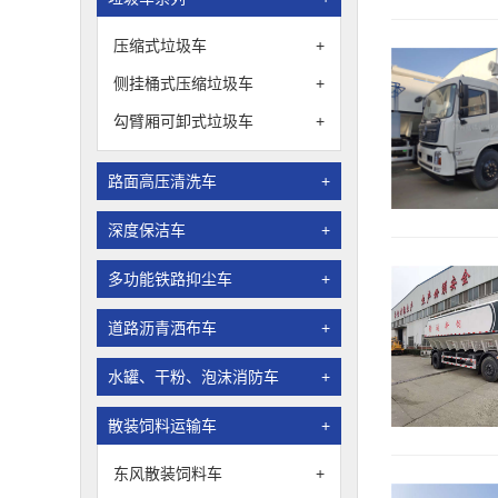
压缩式垃圾车
+
侧挂桶式压缩垃圾车
+
勾臂厢可卸式垃圾车
+
路面高压清洗车
+
深度保洁车
+
多功能铁路抑尘车
+
道路沥青洒布车
+
水罐、干粉、泡沫消防车
+
散装饲料运输车
+
东风散装饲料车
+