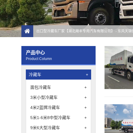
出口型冷藏车厂家【湖北飓丰专用汽车有限公司】
- 东风天
产品中心
Product Column
冷藏车
+
面包冷藏车
+
3米小型冷藏车
+
4米2蓝牌冷藏车
+
5米1-6米8中型冷藏车
+
9米6大型冷藏车
+