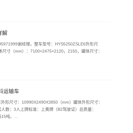
详解
71999谢经理，整车型号：HYS5250ZSLE6外形尺
）,罐体尺寸（mm）：7100×2475×2120，2150，罐体尺寸：
饲料运输车
形尺寸：10990X2490X3850（mm）罐体外形尺寸：
驶室准驾人数：3人上牌标准：上黄牌（B2驾驶证）总质量：
5吨、...