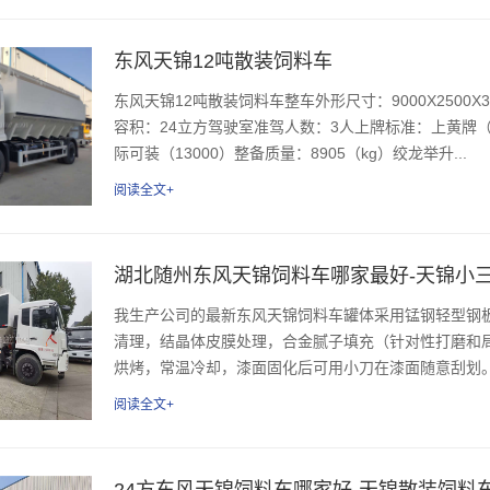
东风天锦12吨散装饲料车
东风天锦12吨散装饲料车整车外形尺寸：9000X2500X38
容积：24立方驾驶室准驾人数：3人上牌标准：上黄牌（B2
际可装（13000）整备质量：8905（kg）绞龙举升...
阅读全文+
湖北随州东风天锦饲料车哪家最好-天锦小
我生产公司的最新东风天锦饲料车罐体采用锰钢轻型钢
清理，结晶体皮膜处理，合金腻子填充（针对性打磨和局
烘烤，常温冷却，漆面固化后可用小刀在漆面随意刮划。油
阅读全文+
24方东风天锦饲料车哪家好-天锦散装饲料