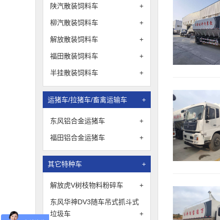
陕汽散装饲料车
+
柳汽散装饲料车
+
解放散装饲料车
+
福田散装饲料车
+
半挂散装饲料车
+
运猪车/拉猪车/畜禽运输车
+
东风铝合金运猪车
+
福田铝合金运猪车
+
其它特种车
+
解放虎V树枝物料粉碎车
+
东风华神DV3随车吊式抓斗式
垃圾车
+