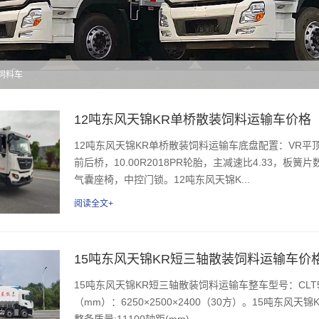
锦饲料车
12吨东风天锦KR单桥散装饲料运输车价格
12吨东风天锦KR单桥散装饲料运输车底盘配置：VR平顶驾驶室，
前后桥，10.00R2018PR轮胎，主减速比4.33，板簧片数
气囊座椅，中控门锁。12吨东风天锦K...
阅读全文+
15吨东风天锦KR短三轴散装饲料运输车价
15吨东风天锦KR短三轴散装饲料运输车整车型号：CLT5250
（mm）：6250×2500×2400（30方）。15吨东风天
整备质量:11100轴距(mm)...