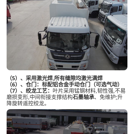
（5）、采用激光焊,所有缝隙均激光满焊
（6）、仓门：标配铝合金手动仓门（可选气动）
（7）、绞龙工艺：
叶片采用锰钢材料,韧性强,不易
磨损变形,中间衔接支撑结构
石墨轴承
、免维护;升
降旋转遥控绞龙。