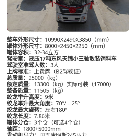
整车外形尺寸：
10990X2490X3850
（mm）
罐体
外形
尺寸：
8000×2450×2250（mm）
罐体容积：
32-34立方
驾驶室：
液压17吨东风天锦小三轴散装饲料车
驾驶室准驾人数
：
3人
上牌标准：
上黄牌（B2驾驶证）
总质量：
25000（kg）
额定质量
：13300（kg）实际可装（17000）
整备质量：
11505（kg）
绞龙举升高度：
9米
绞龙举升最大角度：
70º/﹣25º
绞龙最大旋转：
左右180º
绞龙长度：
7.86米
罐体分仓：
3个仓（可选4个仓）
轴距：
1800+5000mm
发动机马力：
国五康明斯245马力