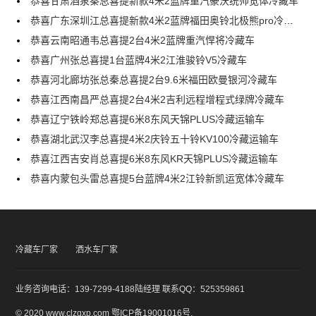
恭喜甘肃酒泉秦总喜提新款4米2蓝牌重汽豪沃统帅宽体冷藏车
恭喜广东深圳江总喜提新款4米2蓝牌福田奥铃北极熊pro冷藏车
恭喜云南昭通韦总喜提2台4米2蓝牌重汽悍将冷藏车
恭喜广州张总喜提1台蓝牌4米2江淮骏铃V5冷藏车
恭喜河北廊坊张总秦总喜提2台9.6米福田欧曼银河冷藏车
恭喜江西南昌严总喜提2台4米2吉利远程增程式绿牌冷藏车
恭喜辽宁铁岭郑总喜提6米8东风天锦PLUS冷藏运输车
恭喜湖北武汉李总喜提4米2庆铃五十铃KV100冷藏运输车
恭喜江西吉安肖总喜提6米8东风KR天锦PLUS冷藏运输车
恭喜内蒙包头雷总喜提5台蓝牌4米2江铃新凯运宽体冷藏车
冷藏车厂家
洒水车厂家
业务咨询电话：139-7299-4188陆经理 联系QQ：525359861
© 2020 www.clzqxp.com
鄂ICP备19001016号
.