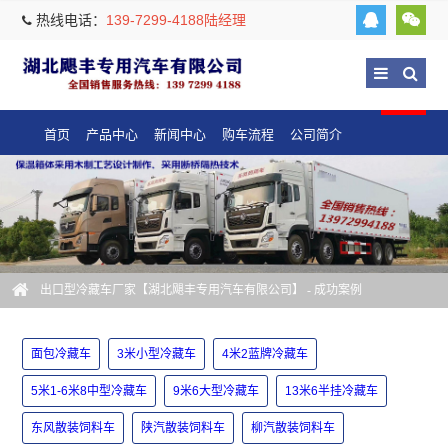
热线电话：
139-7299-4188陆经理
首页
产品中心
新闻中心
购车流程
公司简介
出口型冷藏车厂家【湖北飓丰专用汽车有限公司】
-
成功案例
面包冷藏车
3米小型冷藏车
4米2蓝牌冷藏车
5米1-6米8中型冷藏车
9米6大型冷藏车
13米6半挂冷藏车
东风散装饲料车
陕汽散装饲料车
柳汽散装饲料车