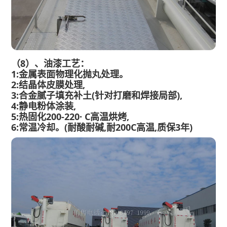
（8）、油漆工艺：
1:金属表面物理化抛丸处理。
2:结晶体皮膜处理,
3:合金腻子填充补土(针对打磨和焊接局部),
4:静电粉体涂装,
5:热固化200-220· C高温烘烤,
6:常温冷却。(耐酸耐碱,耐200C高温,质保3年)