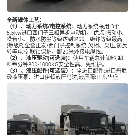
全新罐体工艺：
（1）、
动力系统/电控系统：
动力系统采用:3个
5.5kw进口西门子三相异步电动机。 优点:振动小,
噪音小。 防水防尘等级达到IP55。绝缘等级最高
(等级F),全套正泰/西门子控制系统,欠相、欠压,防反
转等电控,联锁保护。配20米外接电缆线。
（2）、液压驱动
(可选装)：
使用车辆怠速卸料,卸
料每分钟800-1000KG安全性高、免维护。
（3）、液压配件
(可选装）
：
全进口配件:进口丹尼
逊液压泵、进口伊顿液压马达,液压阀:山东华盛