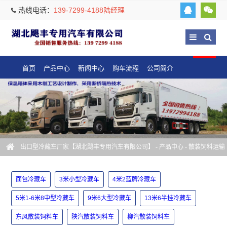
热线电话：
139-7299-4188陆经理
首页
产品中心
新闻中心
购车流程
公司简介
出口型冷藏车厂家【湖北飓丰专用汽车有限公司】
-
产品中心
-
散装饲料运输
车
-
东风散装饲料车
面包冷藏车
3米小型冷藏车
4米2蓝牌冷藏车
5米1-6米8中型冷藏车
9米6大型冷藏车
13米6半挂冷藏车
东风散装饲料车
陕汽散装饲料车
柳汽散装饲料车