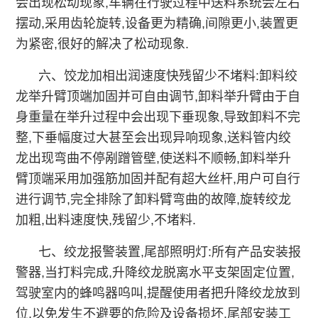
会出现松动现象,车辆在行驶过程中送料系统会左右
摆动,采用齿轮旋转,设备更为精确,间隙更小,装置更
为紧密,很好的解决了松动现象.
六、饺龙加相出润速度快残留少不堵料:卸料绞
龙举升臂顶端加固并可自由调节,卸料举升臂由于自
身重量在举升过程中会出现下垂现象,导致卸料不完
整,下垂幅度过大甚至会出现异响现象,送料管内绞
龙出现弯曲不停剐蹭管壁,使送料不顺畅,卸料举升
臂顶端采用加强筋加固并配有超大丝杆,用户可自行
进行调节,完全排除了卸料臂弯曲的故障,旋转绞龙
加粗,出料速度快,残留少,不堵料.
七、绞龙报警装置,尾部照明灯:所有产品安装报
警器,当打料完成,升降绞龙脱离水平支架固定位置,
驾驶室内的蜂鸣器呜叫,提醒使用者把升降绞龙放到
位,以免发生不避要的危险及设备损坏.尾部安装工