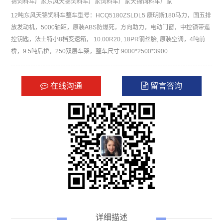
锦饲料车厂家
东风天锦饲料车厂家
饲料车厂家
天锦饲料车厂家
12吨东风天锦饲料车整车型号：HCQ5180ZSLDL5 康明斯180马力，国五排
放发动机，5000轴距，原装ABS防爆死，方向助力，电动门窗，中控锁带遥
控钥匙，法士特小8档变速箱， 10.00R20, 18PR钢丝胎, 原装空调，4吨前
桥，9.5吨后桥，250双层车架，整车尺寸:9000*2500*3900
在线沟通
留言咨询
详细描述