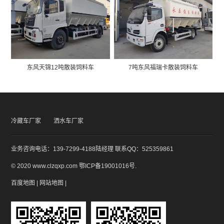
东风天锦12吨散装饲料车
7吨东风福瑞卡散装饲料车
冷藏车厂家
洒水车厂家
业务咨询电话：139-7299-4188陆经理 联系QQ：525359861
© 2020 www.clzqxp.com
鄂ICP备19001016号
.
百度地图
|
网站地图
|