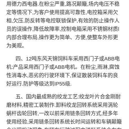
用德力西电器.在粉尘严重,路况颠簸,场内电压不稳
定等情况下,为客户使用提高可靠性,电控箱采用欠
相,欠压,防反转等电控联锁保护,有效的防止操作人
员的误操作,降低故障率,控制电箱采用不锈钢材质l
内部合理布局,操作更为简单、方便,使整车外形更
为美观。
四、12吨东风天锦饲料车采用西门子或ABB电
机:产品采用西门子或ABB电机。在粉尘,雨淋,腐蚀
性消毒水,恶劣的行驶环境下,保证散装饲料车的良
好运行.防护等级达到IP55级.
五、国内最成熟的绞龙工艺:绞龙叶片合金刚耐
磨材料,精密工装制作.卸料绞龙回转系统采用涡轮
蜗杆齿轮回转,一改以前采用链条回转方式,经多年
使用经验,采用链条回转系统长时间运转和车辆颠簸